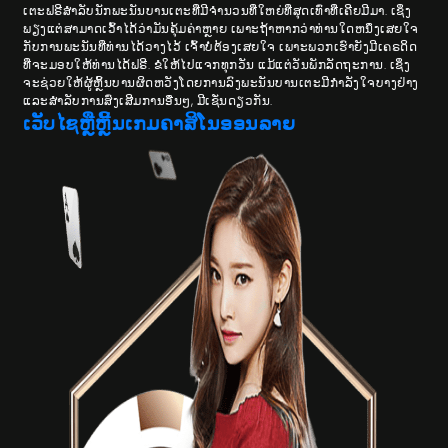
ເຕະຟຣີສໍາລັບນັກພະນັນບານເຕະທີ່ມີຈໍານວນທີ່ໃຫຍ່ທີ່ສຸດເທົ່າທີ່ເຄີຍມີມາ. ເຊິ່ງ
ພຽງແຕ່ສາມາດເວົ້າໄດ້ວ່າມັນຄຸ້ມຄ່າຫຼາຍ ເພາະ​ຖ້າ​ຫາກ​ວ່າ​ທ່ານ​ໃດ​ຫນຶ່ງ​ເສຍ​ໃຈ​
ກັບ​ການ​ພະ​ນັນ​ທີ່​ທ່ານ​ໄດ້​ວາງ​ໄວ້ ເຈົ້າບໍ່ຕ້ອງເສຍໃຈ ເພາະພວກເຮົາຍັງມີເຄຣດິດ
ທີ່ຈະມອບໃຫ້ທ່ານໄດ້ຟຣີ. ຂໍໃຫ້ໄປແຈກທຸກວັນ ແມ້ແຕ່ວັນພັກລັດຖະການ. ເຊິ່ງ
ຈະຊ່ວຍໃຫ້ຜູ້ຫຼິ້ນບານຜິດຫວັງໂດຍການລົງພະນັນບານເຕະມີກໍາລັງໃຈບາງຢ່າງ
ແລະສໍາລັບການສົ່ງເສີມການອື່ນໆ, ມີເຊັ່ນດຽວກັນ.
ເວັບໄຊຫຼືຫຼີ້ນເກມຄາສິໂນອອນລາຍ