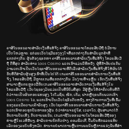
ຄາສິໂນອອນລາຍສໍາລັບເງິນທີ່ແທ້ຈິງ ຄາສິໂນອອນລາຍໂທລະສັບມືຖື ບໍ່ມີການ
ເປີດໃຫມ່ຫຼາຍ. ແຕ່ລະເວັບໄຊມີແຮງຈູງໃຈທີ່ແຕກຕ່າງກັນສໍາລັບລູກຄ້າທີ່
ແຕກຕ່າງກັນ. ຜູ້ນຕ້ອງຊອກຫາ ຄາສິໂນອອນລາຍສໍາລັບເງິນທີ່ແທ້ຈິງ ໂທລະ​ສັບ​ມື​
ຖື ດີ​ທີ່​ສຸດ ສໍາລັບທ່ານ Laos Casino ພວກເຮົາແມ່ນວິທີຫນຶ່ງ. ຜູ້ທີ່ກ້າຮັບປະກັນ
ວ່າພວກເຮົາເປັນເວັບໄຊຄາສິໂນອອນລາຍທີ່ດີເລີດສໍາລັບເງິນທີ່ແທ້ຈິງທີ່ໃຫ້ຜົນໄດ້
ຮັບທີ່ດີສໍາລັບຜູ້ນສູງເທົ່າທີ່ເປັນໄປໄດ້ ເກມຄາສິໂນອອນລາຍສໍາລັບການເງິນທີ່ແທ້
ຈິງ, ໂທລະສັບມືຖື, ມີຫຼາຍເກມທີ່ແຕກຕ່າງກັນ. ມັນງ່າຍທີ່ຈະຫຼິ້ນ. ເຮັດເງິນທີ່ແທ້ຈິງ
ສາມາດຫຼິ້ນຕະຫຼອດມື້ກັບເກມຄາສິໂນອອນລາຍສໍາລັບການເງິນທີ່ແທ້ຈິງໃນ
ໂທລະສັບມືຖື. ເວັບໄຊຂອງມັນແມ່ນເປັນທີ່ນິຍົມທີ່ສຸດ. ມີຜູ້ຫຼິ້ນໃຫ້ຄໍາຄິດເຫັນທີ່ດີ.
ບໍ່ວ່າຈະເປັນຜົນຕອບແທນສູງ, ໂປໂມຊັ່ນ, ໜັກ, ເຕັມ, ຝາກຫຼືຖອນກັບພວກເຮົາ,
Laos Casino ໄວ, ພວກເຮົາເປັນເວັບໄຊອັນດັບຫນຶ່ງ, ທາງດ້ານການເງິນທີ່ເຂັ້ມ
ແຂງແລະມີຄວາມເຄົາລົບສູງ. ເວັບໄຊຄາສິໂນອອນລາຍສໍາລັບການເງິນທີ່ແທ້ຈິງ,
ພວກເຮົາຕອບທຸກບັນຫາຂອງຜູ້ນ. ບໍ່ວ່າທ່ານຈະຢູ່ໃສ, ເວລາໃດ, ຜູ້ນສາມາດໄດ້
ຮັບການບັນເທີງ, ກັບການພະນັນ, ເກມກາຊີໂນອອນລາຍໃນໂທລະສັບມືຖືຂອງ
ທ່ານຫຼືໃນເວທີອື່ນໆ, ສໍາລັບການຍົກຕົວຢ່າງ, ຄອມພິວເຕີ, ປື້ມບັນທຶກແລະແທັບ
ເລັດຂອງລະບົບທັງຫມົດ. ທ່ານຈະບໍ່ພາດການຫຼີ້ນການພະນັນຫຼືການແຂ່ງຂັນທີ່ສໍາ