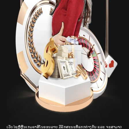
ເວັບໄຊຫຼືຫຼີ້ນເກມຄາສິໂນອອນລາຍ ມີລັກສະນະທີ່ແຕກຕ່າງກັນ ແລະ ຈະສາມາດ