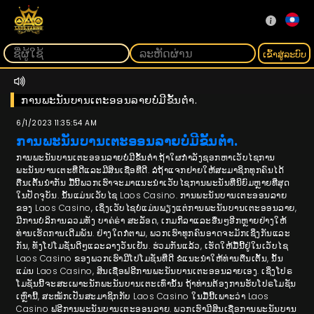
ເຂົ້າ​ສູ່​ລະ​ບົບ
ການພະນັນບານເຕະອອນລາຍບໍ່ມີຂັ້ນຕໍ່າ.
6/1/2023 11:35:54 AM
ການພະນັນບານເຕະອອນລາຍບໍ່ມີຂັ້ນຕໍ່າ.
ການພະນັນບານເຕະອອນລາຍບໍ່ມີຂັ້ນຕໍ່າ.ຖ້າໃຜກໍາລັງຊອກຫາເວັບໄຊການ
ພະນັນບານເຕະທີ່ດີແລະມີສິນເຊື່ອທີ່ດີ. ລໍຖ້າແຈກຢາຍໃຫ້ສະມາຊິກທຸກຄົນໄດ້
ຕື່ນເຕັ້ນນຳກັນ ມື້ນີ້ພວກເຮົາຈະມາແນະນໍາເວັບໄຊການພະນັນທີ່ນິຍົມຫຼາຍທີ່ສຸດ
ໃນປັດຈຸບັນ. ນັ້ນແມ່ນເວັບໄຊ Laos Casino. ການພະນັນບານເຕະອອນລາຍ
ຂອງ Laos Casino, ເຊິ່ງເວັບໄຊບໍ່ແມ່ນພຽງແຕ່ການພະນັນບານເຕະອອນລາຍ,
ມີການບໍລິການລວມທັງ ບາຄ່ຣ່າ ສະລັອດ, ເກມກິລາແລະອື່ນໆອີກຫຼາຍຢ່າງໃຫ້
ທ່ານເຮັດການເດີມພັນ. ຢ່າງໃດກໍຕາມ, ພວກເຮົາທຸກຄົນອາດຈະມັກເຊິ່ງກັນແລະ
ກັນ, ທັງໂປໂມຊັ່ນດີໆແລະລາງວັນເຢັນ. ຮ່ວມກັນແລ້ວ, ເຮັດໃຫ້ມື້ນີ້ຢູ່ໃນເວັບໄຊ
Laos Casino ຂອງພວກເຮົາມີໂປໂມຊັ່ນທີ່ດີ ຂໍແນະນຳໃຫ້ທ່ານຕື່ນເຕັ້ນ, ນັ້ນ
ແມ່ນ Laos Casino, ສິນເຊື່ອຟຣີການພະນັນບານເຕະອອນລາຍເອງ. ເຊິ່ງໂປຣ
ໂມຊັນນີ້ຈະສະເພາະນັກພະນັນບານເຕະເທົ່ານັ້ນ ຖ້າທ່ານຕ້ອງການຮັບໂປຣໂມຊັນ
ເຫຼົ່ານີ້, ສະໝັກເປັນສະມາຊິກກັບ Laos Casino ໃນມື້ນີ້ເພາະວ່າ Laos
Casino ຟຣີການພະນັນບານເຕະອອນລາຍ. ພວກເຮົາມີສິນເຊື່ອການພະນັນບານ