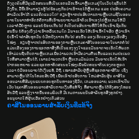
ດຶງດູດຄົນທີ່ມີຄຸນລັກສະນະທີ່ເປັນເອກະລັກເຂົ້າມາຫຼິ້ນເກມຢູ່ໃນເວັບໄຊນັ້ນໄດ້
ດັ່ງນັ້ນ, ມື້ນີ້ເຮົາມາຮຽນຮູ້ໄປພ້ອມໆກັນວ່າເຮົາຈະໄດ້ຫຼິ້ນເກມ ແລະ ປະສົບຄວາມ
ສຳເລັດເຮົາໄດ້ ແນວຄິດແນວໃດ? ຮຽນຮູ້ຈາກປະສົບການການຫຼີ້ນເກມຊີໂນອອນ
ລາຍໃນພາກທຳອິດກໍຄືການທີ່ເຮົາພະຍາຍາມເອົາຕົວເຮົາເອງໄປຫຼິ້ນເກມໃຫ້ມີ
ເວລາຕໍ່ມື້ບໍ່ຫຼາຍ ແລະບໍ່ນ້ອຍເກີນໄປ ກໍ່ເປັນປະສົບການທີ່ດີໃຫ້ກັບເຮົາເຊັ່ນກັນ.
ສະນັ້ນ ບໍ່ຕ້ອງເບິ່ງວ່າເຮົາຫລິ້ນເກມໃດ ມັນຈະເຮັດໃຫ້ເຮົາເຂົ້າໃຈຜິດ ຫຼືວ່າເຮົາ
ບໍ່ເຂົ້າໃຈຄຳສັບທຸກວັນ ບໍ່ມີຫຍັງຍາກເກີນໄປ ສະນັ້ນ ລອງເຮັດເອງລອງເຮັດສິ່ງ
ໃໝ່ໆ. . ຮຽນຮູ້ຈາກປະສົບການຂອງການຫຼີ້ນເກມຄາສິໂນອອນລາຍໃນພາກຕໍ່ໄປ
ແມ່ນເລື່ອງຂອງການຊອກຫາສິ່ງທີ່ເປັນແຮງຈູງໃຈແລະມັນອາດຈະເຮັດໃຫ້ພວກ
ເຮົາມ່ວນຊື່ນກັບການຫຼິ້ນເກມເພື່ອວ່າພວກເຮົາມີຄວາມຕື່ນເຕັ້ນແລະເກມປະເພດ
ໃດທີ່ສາມາດຫຼິ້ນໄດ້, ເພາະວ່າພວກເຮົາ ຫຼິ້ນເກມມັນມ່ວນ ມັນອາດເຮັດໃຫ້ເຮົາ
ຢາກຂະຫຍາຍ ແລະຊອກຫາທັດສະນະໃໝ່ໆເພື່ອພັດທະນາຕົນເອງຕະຫຼອດ
ເວລາ ບໍ່ມີອອນລາຍໄດ້ເງິນແທ້, ມືຖື, ເໝາະສຳລັບຜູ້ຫຼິ້ນທີ່ຊອກຫາຄາສິໂນ. ເຊິ່ງ
ສາມາດຫຼິ້ນໄດ້ໃນໂທລະສັບມືຖື ເພື່ອເອົາປະສົບການ ໃຫມ່​ສໍາ​ລັບ​ຜູ້ນ​ ຄາສິໂນ
ອອນລາຍທີ່ສົມບູນແບບຕອບທຸກບັນຫາຂອງຊີວິດ, ເກມອອນລາຍ, ພວກເຮົາເປັນ
ເວັບໄຊຄາສິໂນອອນລາຍສໍາລັບການເງິນທີ່ແທ້ຈິງ. ທີ່​ສາ​ມາດ​ຫຼິ້ນ​ໄດ້​ທັງ​ສອງ​ໂທລະ​
ສັບ​ມື​ຖື​ ແລະຫຼັງຈາກນັ້ນຄອມພິວເຕີ ມີເກມການພະນັນສໍາລັບທຸກສິ່ງທຸກຢ່າງ.
ອະນຸຍາດໃຫ້ຜູ້ນເລືອກຢ່າງເຕັມສ່ວນ
ຄາສິໂນອອນລາຍສໍາລັບເງິນທີ່ແທ້ຈິງ