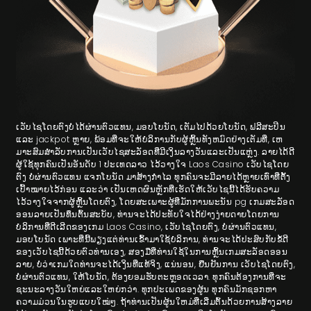
ເວັບໄຊໂດຍຕົງບໍ່ໄດ້ຜ່ານຕົວແທນ, ມອບໂບນັດ, ເຕັມໄປດ້ວຍໂບນັດ, ຟລີສະປິນ
ແລະ jackpot ຫຼາຍ, ພ້ອມທີ່ຈະໃຫ້ບໍລິການກັບຜູ້ຫຼິ້ນທັງຫມົດຢ່າງເຕັມທີ່, ເຫ
ມາະສົມສໍາລັບການເປັນເວັບໄຊສະລັອດທີ່ມີເງິນລາງວັນແລະເປັນແຫຼ່ງ. ລາຍໄດ້ດີ
ຜູ້ໃຊ້ທຸກຄົນເປັນອັນດັບ 1 ປະເທດລາວ ໄວ້ວາງໃຈ Laos Casino ເວັບໄຊໂດຍ
ຕົງ ບໍ່ຜ່ານຕົວແທນ ແຈກໂບນັດ ມາສ້າງກຳໄລ ທຸກຄົນຈະມີລາຍໄດ້ຫຼາຍເທົ່າທີ່ຕັ້ງ
ເປົ້າໝາຍໄວ້ກ່ອນ ແລະວ່າ ເປັນເຫດຜົນຫຼັກທີ່ເຮັດໃຫ້ເວັບໄຊນີ້ໄດ້ຮັບຄວາມ
ໄວ້ວາງໃຈຈາກຜູ້ຫຼິ້ນໂດຍຕົງ, ໂດຍສະເພາະຜູ້ທີ່ມັກການພະນັນ pg ເກມສະລັອດ
ອອນລາຍເປັນທຶນຕົ້ນສະບັບ, ທ່ານຈະໄດ້ປະທັບໃຈໄດ້ຢ່າງງ່າຍດາຍໂດຍການ
ບໍລິການທີ່ດີເລີດຂອງເກມ Laos Casino, ເວັບໄຊໂດຍຕົງ, ບໍ່ຜ່ານຕົວແທນ,
ມອບໂບນັດ ເພາະທີ່ນີ້ພຽງແຕ່ທ່ານເຂົ້າມາໃຊ້ບໍລິການ, ທ່ານຈະໄດ້ປະສົບກັບຂໍ້ດີ
ຂອງເວັບໄຊນີ້ດ້ວຍຕົວທ່ານເອງ, ສອງມືທີ່ທ່ານໃຊ້ໃນການຫຼິ້ນເກມສະລັອດອອນ
ລາຍ, ບໍ່ວ່າເກມໃດທ່ານຈະໄດ້ເງິນທີ່ແທ້ຈິງ, ແນ່ນອນ, ຢືນຢັນການ ເວັບໄຊໂດຍຕົງ,
ບໍ່ຜ່ານຕົວແທນ, ໃຫ້ໂບນັດ, ຕ້ອງຍອມຮັບຕະຫຼອດເວລາ. ທຸກຄົນຕ້ອງການທີ່ຈະ
ຊະນະລາງວັນໃຫຍ່ແລະໃຫຍ່ກວ່າ. ທຸກ​ປະ​ເພດ​ຂອງ​ຜູ້ນ​ ທຸກຄົນມັກຊອກຫາ
ຄວາມມ່ວນໃນຮູບແບບໃໝ່ໆ. ຖ້າທ່ານເປັນຜູ້ນໃຫມ່ທີ່ເລີ່ມຕົ້ນດ້ວຍການສ້າງລາຍ