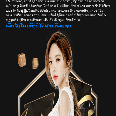
ໄດ້, ສະລັອດ, ເວັບໄຊໂດຍຕົງ, ບໍ່ແມ່ນຜ່ານຕົວແທນ, ເງິນໂບນັດຂອງພວກເຮົາ
ແມ່ນທາງເລືອກທີ່ດີກ່ວາບ່ອນໃດກໍ່ຕາມ. ຍິນ​ດີ​ຕ້ອນ​ຮັບ​ໃຫ້​ຄໍາ​ແນະ​ນໍາ​ ຍິນດີໃຫ້ຄໍາ
ແນະນໍາກັບຜູ້ຫຼິ້ນໃຫມ່ທີ່ບໍ່ມີປະສົບການ. ສາມາດເຂົ້າຫາການສ້າງລາຍໄດ້ໃນ
ຮູບແບບທີ່ແຕກຕ່າງຈາກແຕ່ກ່ອນ ເຂົ້າໃຊ້ກັບພວກເຮົາໄດ້ທຸກເວລາຢ່າງໝັ້ນໃຈ.
ພຽງແຕ່ໃຊ້ກັບພວກເຮົາແລະເລີ່ມຕົ້ນເຂົ້າສູ່ລະບົບເທົ່ານັ້ນ.
ເວັບໄຊໂດຍຕົງບໍ່ໄດ້ຜ່ານຕົວແທນ.