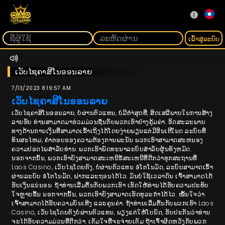
ເຂົ້າ​ສູ່​ລະ​ບົບ
ເວັບໄຊຄາສິໂນອອນລາຍ
7/13/2023 8:19:57 AM
ເວັບໄຊຄາສິໂນອອນລາຍ
ເວັບໄຊຄາສິໂນອອນລາຍ, ບໍ່ຜ່ານຕົວແທນ, ບໍ່ມີຕໍາ່ສຸດທີ່, ສິດເສລີພາບໃນການສ້າງ
ລາຍຮັບ ທ່ານສາມາດມາຮ່ວມມ່ວນຊື່ນກັບພວກເຮົາຢ່າງຄຸ້ມຄ່າ. ອິດສະລະພາບ
ທາງດ້ານການເງິນທີ່ສາມາດເຂົ້າເຖິງໄດ້ໂດຍງ່າຍພຽນແຕ່ມີອີນເຕີເັນດ ລະບົບທີ່
ທັນສະໄຫມ, ຄໍາຕອບຂອງຄວາມຕ້ອງການພະນັນ ພວກເຮົາສາມາດສະຫນອງ
ຄວາມປອດໄພສໍາລັບທ່ານ. ພວກເຮົາພັດທະນາລະບົບສໍາລັບຜູ້ນທັງຫມົດ.
ນອກຈາກນັ້ນ, ພວກເຮົາຍັງສາມາດສະເຫນີຂໍ້ສະເຫນີທີ່ດີກວ່າທຸກສະຖານທີ່
Laos Casino, ເວັບໄຊໂດຍຕົງ, ບໍ່ຜ່ານຕົວແທນ ອໍໂຕໂນມັດ, ລະບົບສາມາດເຂົ້າ
ຜ່ານລະບົບ ອໍໂຕໂນມັດ, ຝາກແລະຖອນໄດ້ໄວ. ມັນບໍ່ໃຊ້ເວລາດົນ ເຈົ້າສາມາດໄດ້
ຮັບເງິນແນ່ນອນ. ຖ້າທ່ານເລີ່ມຕົ້ນກັບພວກເຮົາ ເຮັດ​ໃຫ້​ທ່ານ​ໄດ້​ຮັບ​ຄວາມ​ປະ​ທັບ​
ໃຈ​ຫຼາຍ​ຂຶ້ນ​ ນອກຈາກນັ້ນ, ພວກເຮົາຍັງສາມາດເຮັດທຸລະກໍາໄດ້ໄວ. ໝັ້ນໃຈວ່າ
ເຈົ້າສາມາດໄດ້ຮັບຄວາມບັນເທີງ ແລະຄຸນຄ່າ. ຖ້າທ່ານເລີ່ມຕົ້ນກັບພວກເຮົາ Laos
Casino, ເວັບໄຊໂດຍຕົງບໍ່ຜ່ານຕົວແທນ, ພຽງແຕ່ໃຫ້ໂບນັດ, ຮັບປະກັນວ່າທ່ານ
ຈະໄດ້ຮັບຄວາມມ່ວນທີ່ດີກວ່າ. ເຕັມໃຈທີ່ຈະຈ່າຍເຕັມ ຖ້າເຈົ້າຜິດຫວັງກັບພວກ