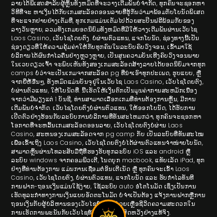
ລາຍໄດ້ພິເສດສໍາລັບຜູ້ຫຼິ້ນທັງຫມົດທີ່ຈະວາງເດີມພັນບໍ່ຈໍາກັດ, ທຸກຄົນຈະຊອກຫາ
ວິທີທີ່ຈະ ຫາເງິນໄດ້ກັບເກມສະລັອດອອນລາຍທີ່ຮູ້ກັນວ່າມາພ້ອມກັບໂບນັດພິເສດ
ທີ່ຈະແຈກຢາຍຢ່າງເຕັມທີ່, ທຸກເກມແມ່ນເຕັມໄປດ້ວຍສະປິນຟຣີພ້ອມກັບຂອງ
ລາງວັນຫຼາຍ, ລວມທັງເກມຍອດນິຍົມທັງຫມົດທີ່ມີໃຫ້ວາງເດີມພັນຜ່ານເວັບໄຊ
Laos Casino, ເວັບໄຊໂດຍຕົງ. ບໍ່ຜ່ານຕົວແທນ, ແຈກໂບນັດ, ຊ່ອງທາງນີ້ເປັນ
ຊ່ອງດຽວທີ່ໃຫ້ຄວາມຄຸ້ມຄ່າໃຫ້ກັບທຸກຄົນໃນລະບົບຄົບວົງຈອນ, ເຂົ້າມາໃຊ້
ບໍລິການໄດ້ຜົນກຳໄລຄືນຢ່າງຫຼວງຫຼາຍ, ເປັນສູນຄວາມບັນເທີງຄົບວົງຈອນພາຍ
ໃນເວບດຽວເຈົ້າ ຈະພົບເຫັນທັງສອງເກມສະລັອດສ້າງລາຍໄດ້ຍອດນິຍົມຈາກທຸກ
camps ບໍ່ວ່າຈະເປັນເກມຈາກສະລັອດ pg ທີ່ນໍາເອົາທຸກປະເພດ, ຮູບແບບ, ຫຼື
ຈາກຍີ່ຫໍ້ອື່ນໆ, ທັງຫມົດແມ່ນບັນຈຸຢູ່ໃນເວັບໄຊ Laos Casino, ເວັບໄຊໂດຍຕົງ,
ບໍ່ຜ່ານຕົວແທນ, ໃຫ້ໂບນັດທີ່. ນີ້ເຮັດໃຫ້ເງິນຕົກເປັນມູນຄ່າການສະຫມັກເນື່ອງ
ຈາກວ່າມີພຽງແຕ່ 1 ບັນຊີ, ທ່ານສາມາດເລືອກເກມທີ່ທ່ານຕ້ອງການຫຼິ້ນ, ມີການ
ເດີມພັນບໍ່ຈໍາກັດ. ເວັບໄຊໂດຍຕົງບໍ່ຜ່ານຕົວແທນ, ໃຫ້ອອກໂບນັດ, ໄດ້ຮັບການ
ເປີດຕົວຢ່າງຮ້ອນກັບລະບົບການບໍລິການທີ່ທັນສະໄຫມກວ່າ, ທຸກຄົນຈະຊອກຫາ
ໂອກາດທີ່ຈະຫລິ້ນເກມສະລັອດອອນລາຍ, ເວັບໄຊໂດຍຕົງບໍ່ຜ່ານ Laos
Casino, ສະຫນອງເກມສະລັອດຈາກ pg camp ກັບ ເປັນລະບົບທີ່ທັນສະໄໝ
ເພື່ອເຂົ້າເຖິງ Laos Casino, ເວັບໄຊໂດຍຕົງບໍ່ໄດ້ຜ່ານຕົວແທນຈໍາໜ່າຍໂບນັດ,
ສາມາດຫຼິ້ນຜ່ານໂທລະສັບມືຖືທີ່ຮອງຮັບທຸກລະບົບ iOS ແລະ android ຫຼື
ລະບົບ windows ຈາກຄອມພິວເຕີ, ໂນດບຸກ macbook, ແທັບເລັດ iPad, ທຸກ
ຢ່າງທີ່ທ່ານຕ້ອງການ ແມ່ນການເຊື່ອມຕໍ່ອິນເຕີເນັດ ຫຼື ທຸກຄົນຈະເຂົ້າ Laos
Casino, ເວັບໄຊໂດຍຕົງ, ບໍ່ຜ່ານຕົວແທນ, ແຈກໂບນັດ ແລະ ຮັບກຳໄລທັນທີ
ການຝາກ-ຖອນເງິນແມ່ນໃຊ້ງ່າຍ, ໃຊ້ລະບົບ auto ອໍໂຕໂນມັດ ເຊິ່ງເປັນການ
ເຮັດທຸລະກຳທາງການເງິນແບບອັດຕະໂນມັດ ບໍ່ຈຳເປັນຕ້ອງ ແຈ້ງ​ການ​ຝາກ​ຫຼື​ການ​
ຖອນ​ເງິນ​ກັບ​ຜູ້​ບໍ​ລິ​ຫານ​ຂອງ​ເວັບ​ໄຊ​ທ​໌​, ການ​ຊ່ວຍ​ເຫຼືອ​ຊີ​ວິດ​ຄວາມ​ສະ​ດວກ​ໃນ​
ການ​ເຮັດ​ການ​ພະ​ນັນ​ກັບ​ເວັບ​ໄຊ​ທ​໌​ນີ້​, ບໍ່​ມີ​ຄວາມ​ຜິດ​ຫວັງ​ຢ່າງ​ແທ້​ຈິງ​.