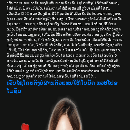
ເຮົາ ແລະບໍ່ສາມາດຮັບລາງວັນກັບພວກເຮົາ ເວັບໄຊໂດຍຕົງບໍ່ໄດ້ຜ່ານຕົວແທນ,
ໃຫ້ໂບນັດ, ມັນຈະເປັນໂປໂມຊັ່ນການໃຫ້ສິນເຊື່ອຟຣີຫຼືໂປໂມຊັ່ນທີ່ໃຫ້ທຶນ
ເພີ່ມເຕີມ 100% ແລະອື່ນໆອີກ, ມີໃຫ້ທຸກຄົນໄດ້ເພີດເພີນກັບບັນຍາກາດຂອງການ
ຫຼີ້ນເກມສະລັອດໂດຍບໍ່ຕ້ອງລົງທຶນໃດໆ. .ເຈົ້າສາມາດສ້າງກຳໄລໄດ້ເຕັມທີ່ໃນເວັບ
ໄຊ Laos Casino, ເວັບໄຊໂດຍຕົງ, ບໍ່ຜ່ານຕົວແທນ, ມອບໂບນັດຢູ່ທີ່ນີ້ບ່ອນ
ດຽວ, ມີທຸກສິ່ງທຸກຢ່າງເພື່ອຕອບສະຫນອງຄວາມຕ້ອງການຂອງລູກຄ້າດີກວ່າທຸກ
ໆເວັບໄຊແມ່ນແຫຼ່ງຂອງໂປໂມຊັ່ນທີ່ຮ້ອນທີ່ສຸດເພື່ອຕອບສະຫນອງລູກຄ້າ. ຫຼິ້ນກັບ
ທຸກງົບປະມານໜ້ອຍ, ຖ້າໃຜກຳລັງຊອກຫາເວັບໄຊສະລັອດ ພ້ອມໃຫ້ບໍລິການເກມ
jackpot, ຜ່ອນໄວ, ໃຫ້ໂບນັດບໍ່ຈຳກັດ, ລວມໂປຣໂມຊັນດີໆ, ສະໝັກຄັ້ງດຽວຮັບ
1 ບັນຊີ, ໃຊ້ໄດ້ຕະຫຼອດຊີວິດ, ມີແຄມເປນໃນ ແຈກໂປຣໂມຊັນໃໝ່ໆມາຕະຫຼອດ,
ທັງໝົດນີ້ມີລັກສະນະດຽວກັນກັບເວັບໄຊ Laos Casino, ເວັບໄຊໂດຍຕົງ, ບໍ່
ຜ່ານຕົວແທນ, ແຈກໂບນັດ, ມາລົງພະນັນຜ່ານເວັບໄຊນີ້, ທຸກຄົນຈະໄດ້ຮັບສິດທິ
ພິເສດ vip ເປັນແຫຼ່ງຍອດນິຍົມຂອງ ຫາເງິນໄດ້ທຸກທີ່ເກມຮັບປະກັນວ່າຫຼິ້ນງ່າຍ
ໄດ້ເງິນແທ້ ພຽງແຕ່ມາໃຊ້ບໍລິການ ທຸກຄົນຈະພົບໂອກາດສ້າງລາຍຮັບເປັນ
ຈຳນວນຫຼວງຫຼາຍໂດຍການໃຊ້ທຶນຂອງເວັບໄຊທີ່ໄດ້ມອບໃຫ້. .
ເວັບໄຊໂດຍຕົງບໍ່ຜ່ານຕົວແທນໃຫ້ໂບນັດ ແລະໂປຣ
ໂມຊັ່ນ