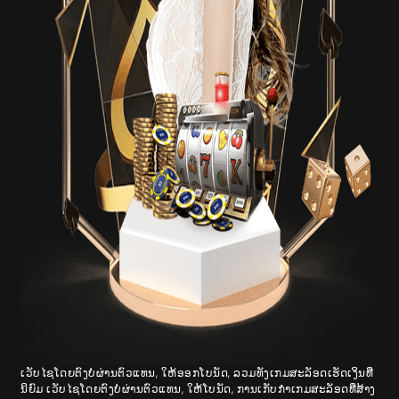
ເວັບໄຊໂດຍຕົງບໍ່ຜ່ານຕົວແທນ, ໃຫ້ອອກໂບນັດ, ລວມທັງເກມສະລັອດເຮັດເງິນທີ່
ນິຍົມ ເວັບໄຊໂດຍຕົງບໍ່ຜ່ານຕົວແທນ, ໃຫ້ໂບນັດ, ການເກັບກໍາເກມສະລັອດທີ່ສ້າງ