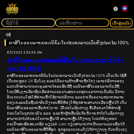
ເຂົ້າ​ສູ່​ລະ​ບົບ
ຄາສິໂນອອນລາຍຍອດນິຍົມໃນປະເທດລາວເວັບຕົງປອດໄພ 100%
8/1/2023 2:52:06 AM
ຄາສິໂນອອນລາຍຍອດນິຍົມໃນປະເທດລາວເວັບຕົງ
ປອດໄພ 100%
ຄາສິໂນອອນລາຍຍອກນິຍົມໃນປະເທດລາວເວັບຕົງປອດໄພ 100% ເປັນເວັບໄຊ້ທີ່
ເປີດຕະຫຼອດ 24 ຊົ່ວໂມງ ແລະບໍ່ມີຄວາມຢ້ານທີ່ຈະຖືກໂກງ ເພາະບໍລິການຂອງ
ພວກເຮົາສາມາດຄວບຄຸມຜ່ານໂທລະສັບມືຖື ພະນັນຄາສິໂນອອນລາບບົນມືຖື
ໂດຍມີທີມງານມືອາຊີບເພື່ອອໍານວຍຄວາມສະດວກທຸກເວລາການເດີມພັນ ມີການ
ອັບເດດເກມໃໝ່ໃຫ້ທ່ານເຂົ້າໃຊ້ການບໍລິການ ແລະດໍາເນີນຄວາມຫລາກຫລາຍ
ຂອງເກມພະນັນຊັ້ນນໍາຄົບວົງຈອນທີ່ມີຫ້ອງໃຫ້ທຸກທ່ານສາມາດເລືອກຫຼີ້ນໄດ້ ເດີມ
ພັນຄາສິໂນອອນລາຍຂັ້ນຕ່ຳ10ບາດ ມີໂປຣໂມຊັນຕ່າງໆ ທີ່ເລືອກມາໃຫ້ທ່ານຮູ້
ກ່ອນໃຜໃນຍຸກປະຈຸບັນ ແລະ ແລະຖ້າຜູ້ຫລີ້ນພົບກັບກິດຈະກໍາໂປໂມຊັ່ນຕ່າງໆ
ສາມາດນຳໄປຕໍ່ຍອດໃນການຫຼີ້ນໄດ້ ສາມາດຫຼິ້ນໄດ້ງ່າຍໆ ໂດຍບໍ່ຕ້ອງຫອບ
ກະເປົ໋າສະໝັກສະມາຊິກ ພຽງແຕ່ user ດຽວສາມາດດຳເນີນຄວາມມ່ວນຊື່ນໄດ້
ພະນັນຄາສິໂນອອນລາຍທີ່ດີທີ່ສຸດ ທຸກຮູບແບບເກມດັງໄດ້ຢ່າງງ່າຍໆ ດ້ວຍຕົວເອງ