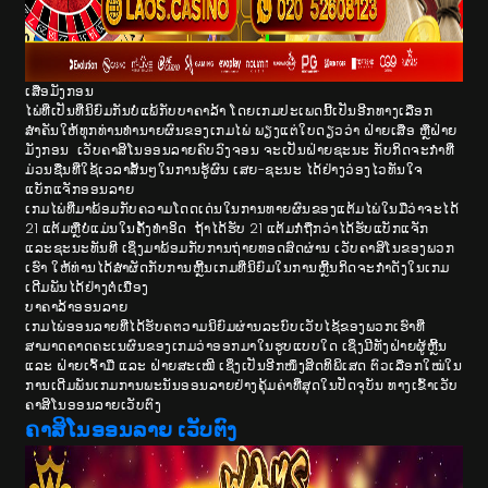
ເສືອມັງກອນ
ໄພ່ທີ່ເປັນທີ່ນິຍົມກັນບໍ່ແພ້ກັບບາຄາລ້າ ໂດຍເກມປະເພດນີ້ເປັນອີກທາງເລືອກ
ສຳຄັນໃຫ້ທຸກທ່ານທຳນາຍຜົນຂອງເກມໄພ່ ພຽງແຕ່ໃບດຽວວ່າ ຝ່າຍເສືອ ຫຼືຝ່າຍ
ມັງກອນ ເວັບຄາສິໂນອອນລາຍຄົບວົງຈອນ ຈະເປັນຝ່າຍຊະນະ ກັບກິດຈະກຳທີ່
ມ່ວນຊື່ນທີ່ໃຊ້ເວລາສັ້ນໆໃນການຮູ້ຜົນ ເສຍ-ຊະນະ ໄດ້ຢ່າງວ່ອງໄວທັນໃຈ
ແບັກແຈັກອອນລາຍ
ເກມໄພ່ທີ່ມາພ້ອມກັບຄວາມໂດດເດ່ນໃນການທາຍຜົນຂອງແຕ້ມໄພ່ໃນມືວ່າຈະໄດ້
21 ແຕ້ມຫຼືບໍ່ແມ່ນໃນຄັ້ງທໍາອິດ ຖ້າໄດ້ຮັບ 21 ແຕ້ມກໍ່ຖືກວ່າໄດ້ຮັບແບັກແຈັກ
ແລະຊະນະທັນທີ ເຊິ່ງມາພ້ອມກັບການຖ່າຍທອດສົດຜ່ານ ເວັບຄາສິໂນຂອງພວກ
ເຮົາ ໃຫ້ທ່ານໄດ້ສຳຜັດກັບການຫຼີ້ນເກມທີ່ນິຍົມໃນການຫຼີ້ນກິດຈະກຳດັງໃນເກມ
ເດີມພັນໄດ້ຢ່າງຕໍ່ເນື່ອງ
ບາຄາລ້າອອນລາຍ
ເກມໄພ່ອອນລາຍທີ່ໄດ້ຮັບຄຕວາມນິຍົມຜ່ານລະບົບເວັບໄຊ້ຂອງພວກເຮົາທີ່
ສາມາດຄາດຄະເນຜົນຂອງເກມວ່າອອກມາໃນຮູບແບບໃດ ເຊິ່ງມີທັງຝ່າຍຜູ້ຫຼີ້ນ
ແລະ ຝ່າຍເຈົ້າມື ແລະ ຝ່າຍສະເໝີ ເຊິ່ງເປັນອີກໜຶ່ງສິດທິພິເສດ ຕົວເລືອກໃໝ່ໃນ
ການເດີມພັນເກມການພະນັນອອນລາຍຢ່າງຄຸ້ມຄ່າທີ່ສຸດໃນປັດຈຸບັນ ທາງເຂົ້າເວັບ
ຄາສິໂນອອນລາຍເວັບຕົງ
ຄາສິໂນອອນລາຍ ເວັບຕົງ