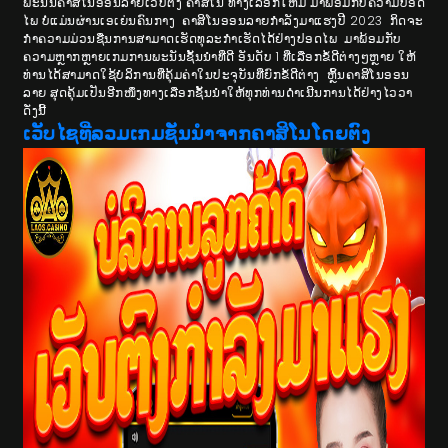
ພະນັນຄາສິໂນອອນລາຍເວັບຕົງ ຄາສິໂນ ທາງເລືອກໃຫມ່ ມາພ້ອມກັບຄວາມປອດ
ໄພ ບໍ່ແມ່ນຜ່ານເອເຍ່ນຄົນກາງ ຄາສິໂນອອນລາຍກຳລັງມາແຮງປີ 2023 ກິດຈະ
ກໍາຄວາມມ່ວນຊື່ນການສາມາດເຮັດທຸລະກໍາເຮັດໄດ້ຢ່າງປອດໄພ ມາພ້ອມກັບ
ຄວາມຫຼາກຫຼາຍເກມການພະນັນຊັ້ນນຳທີ່ດີ ອັນດັບ 1 ທີ່ເລືອກຂໍ້ດີຕ່າງໆຫຼາຍ ໃຫ້
ທ່ານໄດ້ສາມາດໃຊ້ບໍລິການທີ່ຄຸ້ມຄ່າໃນປະຈຸບັນທີ່ຍົກຂໍ້ດີຕ່າງ ຫຼິ້ນຄາສິໂນອອນ
ລາຍ ສຸດຄຸ້ມເປັນອີກໜຶ່ງທາງເລືອກຊັ້ນນໍາໃຫ້ທຸກທ່ານດຳເນີນການໄດ້ຢ່າງໄວວາ
ດັ່ງນີ້
ເວັບໄຊທີ່ລວມເກມຊັ່ນນຳຈາກຄາສິໂນໂດຍຕົງ