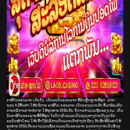
ຄາສິໂນອອນລາຍ ເວັບຕົງ ເວັບພະນັນອອນລາຍ ທີ່ຄົນຫຼິ້ນຫຼາຍທີ່ສຸດ ຝາກ-
ຖອນ ບໍ່ມີຂັ້ນຕ່ຳ ໃຫ້ບໍລິການ ຄາສິໂນ ອອນລາຍ ເວັບຂອງພວກເຮົາ ທີ່ມາພ້ອມກັບ
ການບໍລິການປາກຕໍ່ປາກ ໃຫ້ທຸກທ່ານໄດ້ພົບກັບ ກິດຈະກໍາມ່ວນຊື່ນຂອງເກມ ເດີມ
ພັນຄາສິໂນອອນລາຍທີ່ດີທີ່ສຸດ ໃນປັດຈຸບັນແລະເປັນຊ່ອງທາງການດຶງດູດນັກ
ພະນັນໜ້າໃຫມ່ ໃຫ້ເຂົ້າໃຊ້ບໍລິການກັບພວກເຮົາຢ່າງຕໍ່ເນື່ອງ ກັບສິດທິພິເສດໃຫ້
ທຸກທ່ານໄດ້ພົບກັບຄວາມມ່ວນຊື່ນເກມພະນັນອອນລາຍ ແຕກຕ່າງຈາກເວັບອື່ນໆ