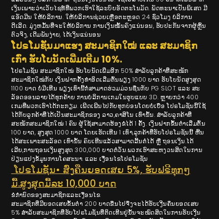
ເງິນເພາະວ່າເວັບໄຊທ໌ທີ່ພວກເຮົາໃຊ້ລະບົບອັດຕະໂນມັດ. ພັດທະນາເປັນພິເສດ ມີ
ແອັດມີນ ໃຫ້ບໍລິການ. ໃຫ້ບໍລິການຊ່ວຍເຫຼືອຕະຫຼອດ 24 ຊົ່ວໂມງ ບໍລິການ
ດີເລີດ. ມຸ່ງຫມັ້ນທີ່ຈະໃຫ້ບໍລິການ ການເງິນໝັ້ນຄົງແນ່ນອນ, ຮັບປະກັນຈາກຜູ້ຫຼິ້ນ
ຕົວຈິງ, ເດີມພັນງ່າຍ, ໄດ້ເງິນແນ່ນອນ
ໂປຣໂມຊັ່ນມາແຮງ ສະມາຊິກໃໝ່ ແລະ ສະມາຊິກ
ເກົ່າ ຮັບໂບນັດເພີ່ມເຕີມ 10%.
ໂປຣໂມຊັ່ນ ສະມາຊິກໃໝ່ ຮັບໂບນັດເພີ່ມອີກ 50% ສຳລັບລູກຄ້າທີ່ສະໝັກ
ສະມາຊິກໃໝ່ກັບ ເງິນຝາກຄັ້ງທຳອິດເລີ່ມຕົ້ນພຽງ 1000 ບາດ ຮັບໂບນັດສູງສຸດ
1100 ບາດ ບໍ່ມີເທີນ ພຽງເທົ່ານີ້ກໍ່ສາມາດຮ່ວມມ່ວນຊື່ນກັບ PG SLOT ແລະ ສະ
ລັອດອອນລາຍໄດ້ທຸກຄ້າຍ ການບໍລິການເກມໃນຮູບແບບ 3D. ຫຼາຍກວ່າ 400
ເກມທີ່ພວກເຮົາໄດ້ກະກຽມ. ເພີດເພີນໄປກັບທຸກບ່ອນໂດຍບໍ່ເບື່ອ ໂປຣໂມຊັນນີ້ໃຊ້
ໄດ້ກັບລູກຄ້າທີ່ໄດ້ເປັນສະມາຊິກຂອງ ລາວ,ຄາສິໂນ ເທົ່ານັ້ນ. ສຳລັບລູກຄ້າທີ່
ສະໝັກສະມາຊິກໃໝ່ 1 ຄົນ ຜູ້ໃຊ້ສາມາດຮ້ອງຂໍໄດ້ 1 ຄັ້ງ. ເງິນຝາກຂັ້ນຕໍ່າເລີ່ມຕົ້ນ
100 ບາດ, ສູງສຸດ 1000 ບາດ ໂດຍເຮັດເທີນ 1 ເທົ່າ,ລູກຄ້າທີ່ຮັບໂປຣໂມຊັນນີ້ ຫີ້ນ
ໄດ້ສະເພາະສະລັອດ ເທົ່ານັ້ນ ຄົບເທີນແລ້ວສາມາດລີ້ນຕໍ່ໄດ້ ຫຼື ຖອນເງິນ.ໄດ້
ເລີຍ,ການຖອນເງິນສູງສຸດ 300,000 ບາດຕໍ່ວັນ.ພວກເຮົາສະຫງວນສິດໃນການ
ປ່ຽນແປງຂໍ້ມູນການໂຄສະນາ. ແລະ ເງື່ອນໄຂໂປຣໂມຊັນ
ໂປຣໂມຊັນ• ສົ່ງຄືນຍອດເສຍ 5%, ຮັບຟຣີທຸກໆ
ມື້.ສູງສຸດມື້ລະ 10,000 ບາດ
ຂໍກຳນົດຂອງສະມາຊິກແລະເງືອນໄຂ
ສະມາຊິກທີ່ມີຍອດເສຍຂັ້ນຕ່ໍາ 200 ບາດຂືນໄປຈື່ງຈະໄດ້ຮັບເງີນຄຶນຍອດເສຍ
5% ສຳລັບສະມາຊິກທີ່ຮັບໂປຣໂມຊັ່ນທີ່ຕິດເທີນຢູ່ນັ້ນຈະໝົດສິດໃນການຮັບເງີນ