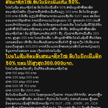
ສະມາຊິກໃໝ່ ຮັບໂບນັດເພີ່ມເຕີມ 50%.
ໂປຣໂມຊັ່ນ ສະມາຊິກໃໝ່ ຮັບໂບນັດເພີ່ມອີກ 50% ສຳລັບລູກຄ້າທີ່ສະໝັກ
ສະມາຊິກໃໝ່ກັບ ເງິນຝາກຄັ້ງທຳອິດເລີ່ມຕົ້ນພຽງ 200 ບາດ ຮັບໂບນັດສູງສຸດ
300 ບາດ ບໍ່ມີເທີນ ພຽງເທົ່ານີ້ກໍ່ສາມາດຮ່ວມມ່ວນຊື່ນກັບ SLOT ແລະ ສະລັອດ
ອອນລາຍໄດ້ທຸກຄ້າຍ ການບໍລິການເກມໃນຮູບແບບ 3D. ຫຼາຍກວ່າ 400 ເກມທີ່
ພວກເຮົາໄດ້ກະກຽມ. ເພີດເພີນໄປກັບທຸກບ່ອນໂດຍບໍ່ເບື່ອ ໂປຣໂມຊັນນີ້ໃຊ້ໄດ້ກັບ
ລູກຄ້າທີ່ໄດ້ເປັນສະມາຊິກຂອງ ລາວ,ຄາສິໂນ ເທົ່ານັ້ນ. ສຳລັບລູກຄ້າທີ່ສະໝັກ
ສະມາຊິກໃໝ່ 1 ຄົນ ຜູ້ໃຊ້ສາມາດຮ້ອງຂໍໄດ້ 1 ຄັ້ງ. ເງິນຝາກຂັ້ນຕໍ່າເລີ່ມຕົ້ນ 200
ບາດ, ສູງສຸດ 300 ບາດ ໂດຍເຮັດເທີນ 1 ເທົ່າ,ລູກຄ້າທີ່ຮັບໂປຣໂມຊັນນີ້ ຫີ້ນໄດ້ສະ
ເພາະສະລັອດ ເທົ່ານັ້ນ ຄົບເທີນແລ້ວສາມາດລີ້ນຕໍ່ໄດ້ ຫຼື ຖອນເງິນ.ໄດ້ເລີຍ,ການ
ຖອນເງິນສູງສຸດ 300,000 ບາດຕໍ່ວັນ.ພວກເຮົາສະຫງວນສິດໃນການປ່ຽນແປງ
ຂໍ້ມູນການໂຄສະນາ. ແລະ ເງື່ອນໄຂໂປຣໂມຊັນ
ໂປຣໂມຊັນຕ້ອນຮັບສະມາຊິກໃໝ່ ຮັບໂບນັດເພີ່ມອີກ
50% ຖອນໄດ້ສູງສຸດ300,000ບາດ.
ໂປຣໂມຊັນສະລັອດຕິງ. ຍິນດີຕ້ອນຮັບສະມາຊິກໃໝ່.
ຝາກ 100 ແຖມ 150 ບາດ
ຝາກ 200 ແຖມ 300 ບາດ
ຝາກ 300 ແຖມ 450 ບາດ
ຝາກ 500 ໄດ້ 750 ບາດ
ຝາກ 1,000 ຮັບ 1,500 ບາດ
ຮັບໂບນັດເພີ່ມເຕີມ 50% ໃນທຸກໆຍອດເງິນຝາກ. #ຖອນໄດ້ບໍ່ຈຳກັດ ສາມາດຫຼິ້ນ
ໄດ້ທຸກເກມຄາສິໂນສົດ, ສະລັອດ+ ຍີງປາ,ເວັບໂດຍກົງ, ບໍ່ຜ່ານຕົວແທນ ຫຼິ້ນສະ
ລັອດທຸກເກມ ເຊັ່ນຜູ້ໃຫ້ບໍລິການເຊັ່ນ PG SLOT , JDB , JOKER , Jili , CQ9
ແລະອື່ນໆ ບໍລິການຝາກ-ຖອນເງິນໂອນໄວ. ໃຊ້ເວລາບໍ່ເກີນ 30 ວິນາທີເພື່ອຝາກ