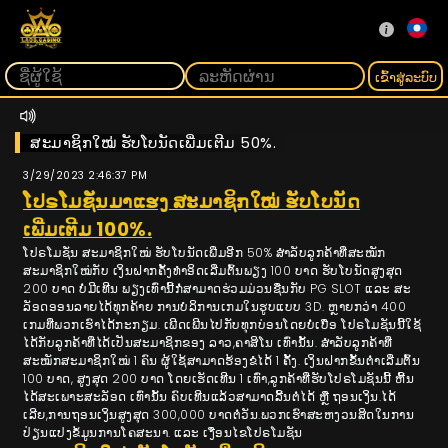
ເຂົ້າ​ສູ່​ລະ​ບົບ
ສະມາຊິກໃໝ່ ຮັບໂບນັດເພີ່ມເຕີມ 50%.
3/29/2023 2:46:37 PM
ໂປຣໂມຊັ່ນມາແຮງ ສະມາຊິກໃໝ່ ຮັບໂບນັດ
ເພີ່ມເຕີມ 100%.
ໂປຣໂມຊັ່ນ ສະມາຊິກໃໝ່ ຮັບໂບນັດເພີ່ມອີກ 50% ສຳລັບລູກຄ້າທີ່ສະໝັກ
ສະມາຊິກໃໝ່ກັບ ເງິນຝາກຄັ້ງທຳອິດເລີ່ມຕົ້ນພຽງ 100 ບາດ ຮັບໂບນັດສູງສຸດ
200 ບາດ ບໍ່ມີເທີນ ພຽງເທົ່ານີ້ກໍ່ສາມາດຮ່ວມມ່ວນຊື່ນກັບ PG SLOT ແລະ ສະ
ລັອດອອນລາຍໄດ້ທຸກຄ້າຍ ການບໍລິການເກມໃນຮູບແບບ 3D. ຫຼາຍກວ່າ 400
ເກມທີ່ພວກເຮົາໄດ້ກະກຽມ. ເພີດເພີນໄປກັບທຸກບ່ອນໂດຍບໍ່ເບື່ອ ໂປຣໂມຊັນນີ້ໃຊ້
ໄດ້ກັບລູກຄ້າທີ່ໄດ້ເປັນສະມາຊິກຂອງ ລາວ,ຄາສິໂນ ເທົ່ານັ້ນ. ສຳລັບລູກຄ້າທີ່
ສະໝັກສະມາຊິກໃໝ່ 1 ຄົນ ຜູ້ໃຊ້ສາມາດຮ້ອງຂໍໄດ້ 1 ຄັ້ງ. ເງິນຝາກຂັ້ນຕໍ່າເລີ່ມຕົ້ນ
100 ບາດ, ສູງສຸດ 200 ບາດ ໂດຍເຮັດເທີນ 1 ເທົ່າ,ລູກຄ້າທີ່ຮັບໂປຣໂມຊັນນີ້ ຫີ້ນ
ໄດ້ສະເພາະສະລັອດ ເທົ່ານັ້ນ ຄົບເທີນແລ້ວສາມາດລີ້ນຕໍ່ໄດ້ ຫຼື ຖອນເງິນ.ໄດ້
ເລີຍ,ການຖອນເງິນສູງສຸດ 300,000 ບາດຕໍ່ວັນ.ພວກເຮົາສະຫງວນສິດໃນການ
ປ່ຽນແປງຂໍ້ມູນການໂຄສະນາ. ແລະ ເງື່ອນໄຂໂປຣໂມຊັນ