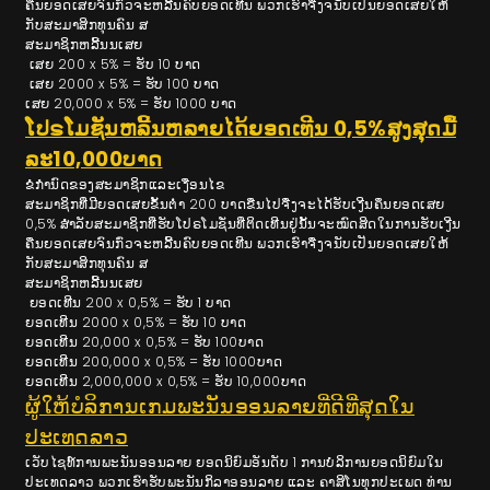
ຄືນຍອດເສຍຈົນກົ່ວຈະຫລີ້ນຄົບຍອດເທີນ ພວກເຮົາຈື່ງຈນັບເປັນຍອດເສຍໃຫ້
ກັບສະມາສິກທຸນຄົນ ສ
ສະມາຊິກຫລີ້ນນເສຍ
ເສຍ 200 x 5% = ຮັບ 10 ບາດ
ເສຍ 2000 x 5% = ຮັບ 100 ບາດ
ເສຍ 20,000 x 5% = ຮັບ 1000 ບາດ
ໂປຣໂມຊັນຫລີ້ນຫລາຍໄດ້ຍອດເທີນ 0,5%ສູງສຸດມື້
ລະ10,000ບາດ
ຂໍກຳນົດຂອງສະມາຊິກແລະເງືອນໄຂ
ສະມາຊິກທີ່ມີຍອດເສຍຂັ້ນຕ່ໍາ 200 ບາດຂືນໄປຈື່ງຈະໄດ້ຮັບເງີນຄຶນຍອດເສຍ
0,5% ສຳລັບສະມາຊິກທີ່ຮັບໂປຣໂມຊັ່ນທີ່ຕິດເທີນຢູ່ນັ້ນຈະໝົດສິດໃນການຮັບເງີນ
ຄືນຍອດເສຍຈົນກົ່ວຈະຫລີ້ນຄົບຍອດເທີນ ພວກເຮົາຈື່ງຈນັບເປັນຍອດເສຍໃຫ້
ກັບສະມາສິກທຸນຄົນ ສ
ສະມາຊິກຫລີ້ນນເສຍ
ຍອດເທີນ 200 x 0,5% = ຮັບ 1 ບາດ
ຍອດເທີນ 2000 x 0,5% = ຮັບ 10 ບາດ
ຍອດເທີນ 20,000 x 0,5% = ຮັບ 100ບາດ
ຍອດເທີນ 200,000 x 0,5% = ຮັບ 1000ບາດ
ຍອດເທີນ 2,000,000 x 0,5% = ຮັບ 10,000ບາດ
ຜູ້ໃຫ້ບໍລິການເກມພະນັນອອນລາຍທີ່ດີທີ່ສຸດໃນ
ປະເທດລາວ
ເວັບໄຊທ໌ການພະນັນອອນລາຍ ຍອດນິຍົມອັນດັບ 1 ການບໍລິການຍອດນິຍົມໃນ
ປະເທດລາວ ພວກເຮົາຮັບພະນັນກິລາອອນລາຍ ແລະ ຄາສິໂນທຸກປະເພດ ທ່ານ