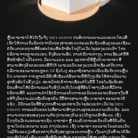
ຫຼີ້ນບາຄາຣ່າໃຫ້ໄດ້ເງີນຈິງ laos casino ປະສົບການຄວາມມ່ວນແບບໃຫມ່ທີ່
ເຮັດໃຫ້ການເດີມພັນປະຈໍາວັນຂອງທ່ານສະດວກແລະຄົບຖ້ວນສົມບູນແລະເຊື່ອມ
ຕໍ່ກັບມາດຕະຖານທີ່ທັນສະໄຫມທີ່ຫນ້າສົນໃຈຢູ່ໃນເວັບໄຊຂອງພວກເຮົາ. ໂຕະ
ບໍລິການຈາກຫຼາຍປະເທດ, ຍິງສັນຍານສົດ, ການບໍລິການຕ່າງໆ, ການເຊື່ອມຕໍ່ຍີ່ຫໍ້
ທີ່ຫນ້າສົນໃຈມີໂອກາດ. ມີຄວາມມ່ວນ ແລະ ຊອກຫາວິທີຫຼິ້ນບັດບາຄາຣ່າ ທີ່
ສາມາດສ້າງຜົນຕອບແທນທີ່ດີໄດ້ ເພາະລະບົບຂອງພວກເຮົາເຊື່ອມຕໍ່ກັບການ
ບໍລິການອອນລາຍຕະຫຼອດ 24 ຊົ່ວໂມງ ສະມາຊິກສາມາດເພີດເພີນກັບການຫຼິ້ນ
ບັດ ບາຄາຣ່າ ຈາກຫຼາຍບໍລິສັດທີ່ເຊື່ອມຕໍ່ສັນຍານຍີ່ຫໍ້ດັງໆເພື່ອໃຫ້ທ່ານມີຄວາມ
ສຸກທັງໝົດໃນລິ້ງດຽວ. ສະຫມັກຂໍເອົາການເຊື່ອມຕໍ່ໃນມື້ນີ້. ໂປຣໂມຊັນພິເສດ
ພ້ອມທີ່ຈະໃຫ້ບໍລິການແລະຈັດສົ່ງໂດຍກົງໂດຍຜູ້ທີ່ສົນໃຈທາງເລືອກທີ່ມີການ
ບໍລິການທີ່ດີ. ແລະ​ການ​ນໍາ​ໃຊ້​ບໍ​ລິ​ການ​ລະ​ບົບ​ການ​ພະ​ນັນ​ອອນ​ລາຍ​ເພື່ອ​ຫາ​ເງິນ​ທີ່​
ແທ້​ຈິງ​ມີ​ຄວາມ​ມ່ວນ​ຊື່ນ​ກັບ​ທຸກ​ຄົນ​ ມື້ນີ້ທ່ານສາມາດຫຼິ້ນ ບາຄາຣ່າ ອອນລາຍໄດ້
ແລ້ວ , ມີນັກພະນັນທີ່ຕ້ອງການທີ່ຈະຊອກຫາເວັບໄຊຂໍແນະນໍາ ເວັບໄຊ laos
casino ການພະນັນອອນໄລທີ່ສາມາດສ້າງຄວາມສຸກແລະຄວາມເພີດເພີນ. ແລະ
ສາມາດຕອບສະໜອງຄວາມຕ້ອງການຂອງຕົນເອງໄດ້ຫຼາຍເທົ່າທີ່ຄວນ, ເຊິ່ງ
ປັດຈຸບັນມີເກມອອນລາຍເຊັ່ນ: ບາກາຣ່າ ຫຼື ເກມບັດການພະນັນເປັນທີ່ນິຍົມກັນ
ຫຼາຍໃນປະເທດລາວ ແລະ ຕ່າງປະເທດ, ເຊິ່ງ ບາຄາຣ່າ ອອນລາຍໃນແຕ່ລະເວັບ
ໄຊມີກົດລະບຽບທີ່ແຕກຕ່າງກັນທັງສອງຮູບແບບການຫຼິ້ນ. ເງິນລາງວັນທີ່ຈະໄດ້ຮັບ
ລວມທັງໂປຣໂມຊັນ ແລະສິດທິພິເສດອື່ນໆ ແຈກຢາຍໃຫ້ສະມາຊິກ ແຕ່ລະເວັບ