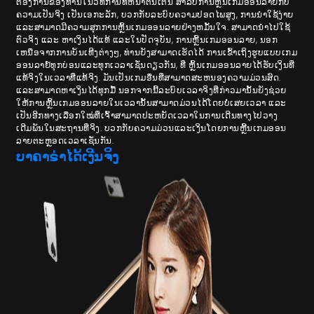
ຕ້ອງການຂອງທ່ານໃນວິທີການທີ່ຫນ້າຕື່ນເຕັ້ນ ສໍາລັບການຫຼິ້ນເກມອອນລາຍກັບ
ຄວາມເປັນຈິງ ເປັນເອກະລັກ, ບວກກັບລະບົບຄວາມປອດໄພສູງ, ການນໍາໃຊ້ງ່າຍ
ແລະສາມາດມີຄວາມສຸກການຫຼິ້ນເກມອອນລາຍຢ່າງຫມັ້ນໃຈ. ສາມາດນໍາໄປໃຊ້
ຕົວຈິງ ແລະ ຫາເງິນໄດ້ແທ້ ແລະໃນປັດຈຸບັນ, ການຫຼີ້ນເກມອອນລາຍ, ນອກ
ເຫນືອຈາກການບັນເທີງຕ່າງໆ, ທ່ານຍັງສາມາດເຮັດໄດ້ ການ​ເຂົ້າ​ເຖິງ​ຮູບ​ແບບ​ເກມ​
ອອນລາຍ​໌​ທຸກ​ບ່ອນ​ແລະ​ທຸກ​ເວ​ລາ​ເຊັ່ນ​ດຽວ​ກັນ​, ທີ່​ ຫຼິ້ນເກມອອນລາຍໄດ້ຮັບເງິນທີ່
ແທ້ຈິງໃນເວລາທີ່ແທ້ຈິງ. ມັນເປັນເກມອື່ນທີ່ສາມາດສະຫນອງຄວາມມ່ວນສົດ.
ແລະສາມາດຫາເງິນໄດ້ທຸກມື້ ນອກຈາກນີ້ລະບົບເວລາຈິງທີ່ກ່າວມານັ້ນຍັງຊ່ວຍ
ໃຫ້ການຫຼິ້ນເກມອອນລາຍໃນເວລານັ້ນສາມາດມ່ວນໄດ້ໂດຍບໍ່ເສຍເວລາ ແລະ
ເປັນອີກທາງເລືອກໃໝ່ທີ່ເຈົ້າສາມາດປະຫຍັດເວລາໃນການເດີນທາງໄປວາງ
ເດີມພັນໃນສະຖານທີ່ຈິງ. ບວກກັບຄວາມມ່ວນແລະເງິນໂດຍການຫຼີ້ນເກມອອນ
ລາຍຕະຫຼອດເວລາເຊັ່ນກັນ.
ບາຄາຣ່າໄດ້ເງີນຈິງ