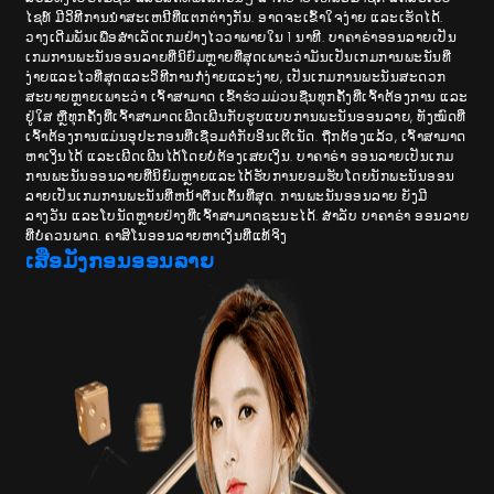
ໄຊທ໌ ມີວິທີການນໍາສະເຫນີທີ່ແຕກຕ່າງກັນ. ອາດຈະເຂົ້າໃຈງ່າຍ ແລະເຮັດໄດ້.
ວາງເດີມພັນເພື່ອສໍາເລັດເກມຢ່າງໄວວາພາຍໃນ 1 ນາທີ. ບາຄາຣ່າອອນລາຍເປັນ
ເກມການພະນັນອອນລາຍທີ່ນິຍົມຫຼາຍທີ່ສຸດເພາະວ່າມັນເປັນເກມການພະນັນທີ່
ງ່າຍແລະໄວທີ່ສຸດແລະວິທີການກໍ່ງ່າຍແລະງ່າຍ, ເປັນເກມການພະນັນສະດວກ
ສະບາຍຫຼາຍເພາະວ່າ ເຈົ້າ​ສາ​ມາດ ເຂົ້າຮ່ວມມ່ວນຊື່ນທຸກຄັ້ງທີ່ເຈົ້າຕ້ອງການ ແລະ
ຢູ່ໃສ ຫຼືທຸກຄັ້ງທີ່ເຈົ້າສາມາດເພີດເພີນກັບຮູບແບບການພະນັນອອນລາຍ, ທັງໝົດທີ່
ເຈົ້າຕ້ອງການແມ່ນອຸປະກອນທີ່ເຊື່ອມຕໍ່ກັບອິນເຕີເນັດ. ຖືກຕ້ອງແລ້ວ, ເຈົ້າສາມາດ
ຫາເງິນໄດ້ ແລະເພີດເພີນໄດ້ໂດຍບໍ່ຕ້ອງເສຍເງິນ. ບາຄາຣ່າ ອອນລາຍເປັນເກມ
ການພະນັນອອນລາຍທີ່ນິຍົມຫຼາຍແລະໄດ້ຮັບການຍອມຮັບໂດຍນັກພະນັນອອນ
ລາຍເປັນເກມການພະນັນທີ່ຫນ້າຕື່ນເຕັ້ນທີ່ສຸດ. ການພະນັນອອນລາຍ ຍັງມີ
ລາງວັນ ແລະໂບນັດຫຼາຍຢ່າງທີ່ເຈົ້າສາມາດຊະນະໄດ້. ສໍາລັບ ບາຄາຣ່າ ອອນລາຍ
ທີ່ບໍ່ຄວນພາດ. ຄາສິໂນອອນລາຍຫາເງິນທີ່ແທ້ຈິງ
ເສືອມັງກອນອອນລາຍ