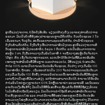
ສູດນີ້ແມ່ນງ່າຍດາຍ, ບໍ່ມີຫຍັງສັບສົນ. ພຽງແຕ່ຕ້ອງເບິ່ງເວລາຂອງທ່ານຄິດວ່າຈະ
ອອກມາ. ມັນເປັນບັດທີ່ທັງສອງຝ່າຍຊະນະຫຼາຍມືຕິດຕໍ່ກັນ. ດ້ວຍບັດຊະນະ 3 ໃບ
ເລີ່ມອອກມາ, ຈັບຄູ່ກັນ, ສະນັ້ນພະຍາຍາມຊະນະຕິດຕໍ່ກັນ, ຢ່າເອົາບັດຊະນະ
ກົງກັນຂ້າມຕິດຕໍ່ກັນ, ດັ່ງນັ້ນຈຶ່ງເອີ້ນວ່າການລ່າສັດມັງກອນ.ສູດນີ້ແມ່ນງ່າຍດາຍຄື
ກັບສູດການລ່າສັດມັງກອນທໍາອິດ, ບໍ່ແມ່ນ 3 ຕິດຕໍ່ກັນ. ແຕ່ເປັນຜົນມາຈາກການ
ສະຫຼັບ 3 ຕາ, ດັ່ງນັ້ນການວາງເດີມພັນໃນຕາທີ 4 ຈະຖືກວາງສະຫຼັບກັນຈົນກ່ວາ
ໄດ້ສູດ. ຫັກ, ເຊິ່ງຈົນກ່ວາສູດຈະແຕກ, ພວກເຮົາໄດ້ຮັບກໍາໄລທີ່ສົມເຫດສົມຜົນ.
ເໝາະຫຼາຍສຳລັບຄົນທີ່ມີທຶນຫຼາຍ ແລະຢາກລວຍໄວ, ມີທຶນພຽງພໍ, ບໍ່ເສຍເລີຍ,
ກຳໄລ 100% ເພາະເປັນການພະນັນປະສົມຈົນຊະນະ, ຕົວຢ່າງ ວາງເດີມພັນ 100
ໃນຕາທຳອິດ, ຖ້າເສຍ. , ເພີ່ມຮອບຕໍ່ໄປເປັນ 200 ຈົນກວ່າຈະຊະນະແລ້ວກັບມາ
ລອງເລີ່ມເດີມພັນ 100 ອີກຄັ້ງ ການພະນັນປະເພດນີ້ເໝາະສຳລັບຄົນທີ່ມີທຶນຫຼາຍ
ເພາະຖືວ່າເປັນສູດທີ່ມີຄວາມສ່ຽງ. ແຕ່ຖ້າທ່ານສາມາດເຮັດໄດ້, ທ່ານຈະໄດ້ຮັບຜົນ
ກໍາໄລອັນໃຫຍ່ຫຼວງຫຼາຍກ່ວາ 100% ມັກຫຼີ້ນບາຄາຣ່າ ອອນລາຍຟຣີ. ພະນັນອອນ
ລາຍດ້ວຍເງິນທີ່ແທ້ຈິງ ມັນ​ເປັນ​ວິ​ທີ​ທີ່​ພິ​ເສດ​ທີ່​ຈະ​ເຊື່ອມ​ຕໍ່​ກັບ​ຍີ່​ຫໍ້​ທີ່​ມີ​ຊື່​ສຽງ​ອັດ​ຕະ​
ໂນ​ມັດ​ທີ່​ຄລິກ​ເພື່ອ​ລົງ​ທະ​ບຽນ​, ມັນ​ເປັນ​ການ​ນໍາ​ໃຊ້​ຟຣີ​.ສາມາດສຳຜັດກັບຄວາມ
ບັນເທີງຮູບແບບໃໝ່ ແລະ ການບໍລິການທີ່ທັນສະໄໝຕະຫຼອດມື້.ພົບກັບປະສົບ
ການມ່ວນໆໃໝ່ໆທີ່ເກມເວັບມາດຕະຖານພ້ອມກັບໂປຣໂມຊັນຫຼາຍຢ່າງ.ມີໂອກາດ
ທີ່ຈະມີປະສົບການມ່ວນຊື່ນຢ່າງເຕັມທີ່ຜ່ານທາງເຂົ້າທີ່ເຊື່ອມຕໍ່ຍີ່ຫໍ້ທີ່ມີຊື່ສຽງຫຼາຍ