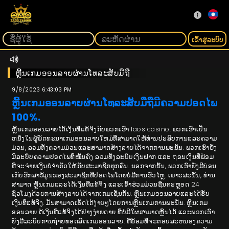
ເຂົ້າ​ສູ່​ລະ​ບົບ
ຫຼີ້ນເກມອອນລາຍຜ່ານໂທລະສັບມືຖື
9/8/2023 6:43:03 PM
ຫຼີ້ນເກມອອນລາຍຜ່ານໂທລະສັບມືຖືມີຄວາມປອດໄພ
100%.
ຫຼິ້ນເກມອອນລາຍໄດ້ເງິນທີ່ແທ້ຈິງກັບພວກເຮົາ laos casino. ພວກເຮົາເປັນ
ຫນຶ່ງໃນຜູ້ພັດທະນາເກມອອນລາຍໃຫມ່ທີ່ສາມາດໃຫ້ທ່ານປະສົບການແລະຄວາມ
ມ່ວນ, ລວມທັງຄວາມມ່ວນແລະສາມາດສ້າງລາຍໄດ້ຈາກການພະນັນ. ພວກເຮົາຍັງ
ມີລະບົບຄວາມປອດໄພທີ່ໝັ້ນຄົງ ລວມທັງລະບົບເງິນຝາກ ແລະ ຖອນເງິນທີ່ພ້ອມ
ທີ່ຈະຈ່າຍເງິນບໍ່ຈຳກັດໃຫ້ກັບສະມາຊິກທຸກຄົນ. ນອກຈາກນັ້ນ, ພວກເຮົາຍັງມີບ່ອນ
ເກັບຮັກສາຂໍ້ມູນຂອງສະມາຊິກທີ່ປອດໄພໂດຍບໍ່ມີການຮົ່ວໄຫຼ. ເພາະສະນັ້ນ, ທ່ານ
ສາມາດ ຫຼິ້ນເກມແລະໄດ້ເງິນທີ່ແທ້ຈິງ ແລະເຂົ້າຮ່ວມມ່ວນຊື່ນຕະຫຼອດ 24
ຊົ່ວໂມງດ້ວຍການສ້າງລາຍໄດ້ຈາກເກມເຊັ່ນກັນ. ຫຼິ້ນເກມອອນລາຍແລະໄດ້ຮັບ
ເງິນທີ່ແທ້ຈິງ. ມັນສາມາດເຮັດໄດ້ງ່າຍໆໂດຍການຫຼີ້ນເກມການພະນັນ. ຫຼິ້ນ​ເກມ​
ອອນລາ​ຍ ດ້ເງິນທີ່ແທ້ຈິງໄດ້ຢ່າງງ່າຍດາຍ ທີ່ບໍ່ມີໃຜສາມາດຫຼິ້ນໄດ້ ແລະພວກເຮົາ
ຍັງມີລະບົບການຖ່າຍທອດສົດເກມອອນລາຍ. ທີ່ພ້ອມທີ່ຈະຕອບສະຫນອງຄວາມ