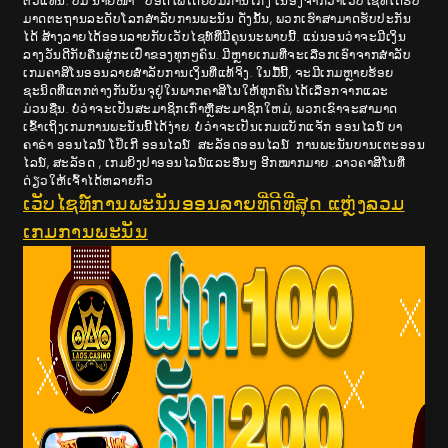
ຕົວແທນ. ບໍ່ມີ ນາຍໜ້າ ປອດໄພໂດຍບໍ່ມີການໂກງ ເນື່ອງຈາກວ່າເວັບໄຊທ໌ໄດ້ຮັບ
ມາດຕະຖານລະດັບໂລກສໍາລັບການພະນັນ ດັ່ງນັ້ນ, ພວກເຮົາສາມາດຮັບປະກັນ
ໄດ້ ສ້າງລາຍໄດ້ອອນລາຍກັບເວັບໄຊທ໌ທີ່ມີຄຸນນະພາບນີ້. ແນ່ນອນວ່າຈະມີເງິນ
ລາງວັນດີກັບຄືນສູ່ກະເປົ໋າຂອງທຸກໆຄົນ. ມີຫຼາຍເກມທີ່ຈະເລືອກເອົາຈາກສໍາລັບ
ເກມຄາສິໂນອອນລາຍສໍາລັບການເງິນທີ່ແທ້ຈິງ. ໃນມື້ນີ້, ຈະມີເກມຫຼາຍຮ້ອຍ
ຊະນິດທີ່ແຕກຕ່າງກັນບັນຈຸຢູ່ໃນພາກຄາສິໂນໃຫ້ທຸກຄົນໄດ້ເລືອກຈາກແລະ
ມ່ວນຊື່ນ. ບໍ່ວ່າຈະເປັນສະມາຊິກເກົ່າຫຼືສະມາຊິກໃຫມ່, ພວກເຂົາຈະສາມາດ
ເຂົ້າເຖິງເກມການພະນັນນີ້ໄດ້ງ່າຍ. ບໍ່ວ່າຈະເປັນເກມແບັກແຈັກ ອອນໄລນ໌ ບາ
ຄາຣ່າ ອອນໄລນ໌ ໂປ໊ເກີ ອອນໄລນ໌ ສະລັອດອອນໄລນ໌ ການພະນັນບານເຕະອອນ
ໄລນ໌, ສະລັອດ , ເກມຍິງປາອອນໄລນ໌ແລະອື່ນໆ ອີກໝາກມາຍ .ລາວຄາສີໂນທີ່
ດ່ຽວໃຫ້ເຈົ້າໄດ້ຫລາຍກົ່ວ
ເວັບໄຊທ໌ການພະນັນອອນລາຍທີ່ດີທີ່ສຸດ ແຫຼ່ງລວມ
ເກມການພະນັນ