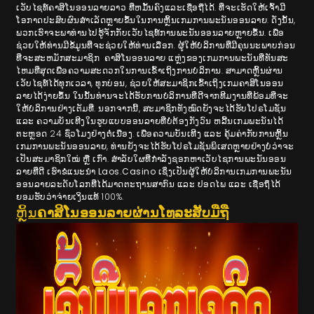
ເວັບໄຊທ໌ຄາສິໂນອອນລາຍລາວ ທີ່ຫມັ້ນຄົງແລະເຊື່ອຖືໄດ້. ທີ່ຈະເຮັດໃຫ້ເຈົ້າມີ
ໂອກາດປະສົບຜົນສໍາເລັດຫຼາຍຂຶ້ນໃນການຫຼິ້ນເກມການພະນັນອອນລາຍ. ດັ່ງນັ້ນ,
ພວກເຮົາຈະພາທ່ານໄປຮູ້ຈັກກັບເວັບໄຊທ໌ການພະນັນອອນລາຍຫຼາຍຂຶ້ນ. ເພື່ອ
ຊ່ວຍໃຫ້ທ່ານມີຂໍ້ມູນທີ່ຈະຊ່ວຍໃຫ້ທ່ານເລືອກ. ຜູ້ໃຫ້ບໍລິການທີ່ມີຄຸນນະພາບກ່ອນ
ທີ່ຈະສະຫມັກສະມາຊິກ ຄາສິໂນອອນລາຍ ແຫຼ່ງຂອງເກມການພະນັນທີ່ທັນສະ
ໄຫມທີ່ສຸດເພື່ອຄວາມສະດວກໃນການເຂົ້າເຖິງການບໍລິການ. ສາມາດຫຼິ້ນຜ່ານ
ເວັບໄຊທ໌ໄດ້ທຸກເວລາ, ທຸກບ່ອນ, ຊ່ວຍໃຫ້ສະມາຊິກເຂົ້າເຖິງເກມຄາສິໂນອອນ
ລາຍໄດ້ງ່າຍຂຶ້ນ ໃນນັ້ນທ່ານຈະໄດ້ຮັບການບໍລິການທີ່ດີຈາກທີມງານທີ່ພ້ອມທີ່ຈະ
ໃຫ້ບໍລິການຢ່າງເຕັມທີ່. ນອກຈາກນີ້, ສະມາຊິກທັງໝົດຍັງຈະໄດ້ຮັບໂປຣໂມຊັ່ນ
ແລະ ຄວາມບັນເທີງໃນຮູບແບບອອນລາຍທີ່ບໍ່ຕ້ອງກັງວົນ ຫລີ້ນເກມພະນັນໄດ້
ຕະຫຼອດ 24 ຊົ່ວໂມງຢ່າງຕໍ່ເນື່ອງ. ເພື່ອຄວາມບັນເທີງ ແລະ ຄຸ້ມຄ່າກັບການຫຼິ້ນ
ເກມການພະນັນອອນລາຍ, ທ່ານຍັງຈະໄດ້ຮັບໂປຣໂມຊັນພິເສດຫຼາຍຢ່າງບໍ່ວ່າຈະ
ເປັນສະມາຊິກໃໝ່ ຫຼື ເກົ່າ. ສຳລັບໃຜທີ່ກຳລັງຊອກຫາເວັບໄຊການພະນັນອອນ
ລາຍທີ່ດີ ເຮົາຂໍແນະນຳ
Laos.Casino
ເຊິ່ງເປັນຜູ້ໃຫ້ບໍລິການເກມການພະນັນ
ອອນລາຍລະດັບໂລກທີ່ໄດ້ມາດຕະຖານສາກົນ ແລະ ປອດໄພ ແລະ ເຊື່ອຖຶໄດ້
ຍອມຮັບວ່າຈ່າຍເງິນແທ້ 100%.
ຫຼິ້ນ
ຄາສິໂນອອນລາຍຜ່ານໂທລະສັບມືຖື