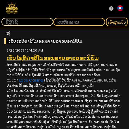
ເຂົ້າ​ສູ່​ລະ​ບົບ
ເວັບໄຊທ໌ຄາສິໂນອອນລາຍລາວຍອດນິຍົມ
3/28/2023 10:14:20 AM
ເວັບໄຊທ໌ຄາສິໂນອອນລາຍລາວຍອດນິຍົມ
ທ່ານສົນໃຈແລະຊອກຫາເວັບໄຊທ໌ຄາສິໂນອອນລາຍລາວ,ທີ່ມີຄຸນນະພາບແລະ
ເຊື່ອຖືໄດ້ຫຼືບໍ? ຖ້າມື້ນີ້ເຈົ້າກຳລັງຊອກຫາເວັບໄຊການພະນັນທີ່ໃຫ້ຄວາມມ່ວນຊື່ນ
ແລະ ໃຫ້ໂປຣໂມຊັ່ນຝຣີ ໃນການຫຼິ້ນເກມຄາສິໂນອອນລາຍ ເຮົາຂໍ
ແນະນຳ
Laos.Casino
ເຊິ່ງເປັນຜູ້ໃຫ້ບໍລິການເກມການພະນັນແບບປະສົມ
ປະສານທີ່ໃຫຍ່ທີ່ສຸດທີ່ກຳລັງມາແຮງທີ່ສຸດໃນຕອນນີ້. ທາງເຂົ້າ
ເວັບ
Laos.Casino
ສຳລັບຜູ້ທີ່ສົນໃຈສາມາດເຂົ້າມາສຶກສາລາຍລະອຽດໄດ້.
ກ່ຽວກັບການພະນັນເກມການພະນັນອອນລາຍໄດ້ຕະຫຼອດ 24 ຊົ່ວໂມງເພາະວ່າ
ເກມການພະນັນອອນລາຍໃນມື້ນີ້ມີຄວາມຫລາກຫລາຍທັງຮູບແບບແລະວິທີການ
ຫຼິ້ນ. ຊ່ອງທາງການພະນັນ ລາຍ​ລະ​ອຽດ​ໃນ​ພາກ​ສ່ວນ​ອື່ນໆ​ ລວມທັງຜູ້ໃຫ້ບໍລິການ
ເວັບໄຊທ໌ການພະນັນອອນລາຍ, ຍັງມີຫຼາຍຮູບແບບສໍາລັບຜູ້ຫຼິ້ນທີ່ຈະເລືອກເອົາ
ຈາກເຊັ່ນດຽວກັນ, ຖ້າທ່ານຕ້ອງການວາງເດີມພັນໃນເວັບໄຊທ໌ການພະນັນອອນ
ລາຍທີ່ມີຄຸນນະພາບທີ່ເຊື່ອຖືໄດ້ ຢ່າກັງວົນກ່ຽວກັບບັນຫາ. ທີ່ອາດຈະເກີດຂຶ້ນໃນ
ເວລາທີ່ສະຫມັກສະມາຊິກ ໃນມື້ນີ້, ພຽງແຕ່ເລືອກທີ່ຈະສະຫມັກສະມາຊິກກັບ