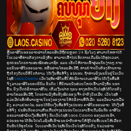
ຫຼິ້ນຄາສິໂນອອນລາຍຜ່ານໂທລະສັບມືຖືຕະຫຼອດ 24 ຊົ່ວໂມງ ສາມາດໂທຫາໄດ້
ໃນເວລາທີ່ທ່ານຕ້ອງການລົງທຶນ. ສາມາດເຂົ້າໄປເຮັດການເດີມພັນໄດ້ທຸກເວລາ,
ທຸກບ່ອນໂດຍການສະໝັກສະມາຊິກ. ແລະ ​ເຮັດ​ໃຫ້​ການ​ເຂົ້າ​ສູ່​ລະ​ບົບ​ງ່າຍ​ໆ ການ
ພະນັນຄາສິໂນອອນລາຍ, ຫລີ້ນຜ່ານໂທລະສັບມືຖື, ທ່ານບໍ່ຈໍາເປັນຕ້ອງຢ້ານການ
ຖືກໂກງດ້ວຍວິທີໃດກໍ່ຕາມ, ໄດ້ເງິນທີ່ແທ້ຈິງ, ແນ່ນອນ, ຖ້າທ່ານລົງພະນັນຢູ່ໃນເວັບ
ໄຊທ໌
Laos,Casino
ເວັບໄຊທ໌ຄາສິໂນທີ່ໃຫ້ບໍລິການເກມຄາສິໂນໄດ້ເງິນທີ່ແທ້
ຈິງ,ລາວຄາສິໂນຍອດນິຍົມ ອັນດັບ 1 ທີ່ນັກພະນັນສ່ວນໃຫຍ່ເຂົ້າມາລົງທຶນ ນອກ
ນັ້ນ, ຍັງເປີດບໍລິການຄາສິໂນ, ເຕີມເງິນຝາກ ຖອນ ທາງຫນ້າເວັບໄຊທ໌ໄດ້ໂດຍຕົງ
ຜ່ານໂທລະສັບມືຖື, ໂດຍການລົງທຶນທັງໝົດຂອງເຈົ້າ ຢ່າກັງວົນເລີຍ. ເວັບໄຊທ໌
ແມ່ນມີປະສິດທິພາບຫຼາຍໃນແງ່ຂອງການໃຫ້ບໍລິການທີ່ດີເລີດ. ແລະມີຄວາມຫມັ້ນ
ຄົງ, ຄວາມປອດໄພ, ແລະໄດ້ຮັບເງິນທີ່ແທ້ຈິງແນ່ນອນ ຄາສິໂນອອນລາຍ. ໄດ້​ເງິນ​ທີ່​
ແທ້​ຈິງ​​ ປະສົບກັບຄວາມຕື່ນເຕັ້ນຢ່າງແນ່ນອນໃນເວລາເຂົ້າເດີມພັນກັບ ຄາສິໂນ
ອອນລາຍສໍາລັບເງິນທີ່ແທ້ຈິງ ກັບເວັບໄຊທ໌
Laos.Casino
ຂອງພວກເຮົາ,
ແນ່ນອນຈະໄດ້ຮັບໂປຣໂມຊັ່ນທີ່ເຮົາແນະນຳກັບທ່ານໃຫ້ຮູ້ໂປຣທີ່ເເນະໃຫ້ເລືອກ
ກັນຮັບໄດ້ທຸກໂປຣ ໃນເວລາທີ່ເວັບໄຊທ໌ເປັນເວັບໄຊທ໌ໂດຍກົງ, ບໍ່ແມ່ນຜ່ານ