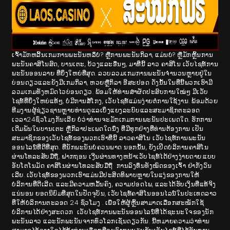
ເຈົ້າມັກຫລີ້ນເກມການພະນັນຫລຶບໍ? ຫຼືການພະນັນກິລາ, ແມ່ນບໍ? ຫຼືມັກຫຼິ້ນການ
ພະນັນຄາສິໂນສົດ, ບານເຕະ, ບ້ວງແລະອື່ນໆ, ມາທີ່ນີ້ ລາວ ຄາສິໂນ ເວັບໄຊທ໌ການ
ພະນັນອອນລາຍ ທີ່ຍິ່ງໃຫຍ່ທີ່ສຸດ. ລວບລວມເກມການພະນັນຈໍານວນຫຼາຍຢູ່ໃນ
ບ່ອນດຽວແລະຍັງມີເກມກິລາ, ຫວຍຫຼືກິລາ ອີສະປອດ ດັ່ງນັ້ນໃນທີ່ນີ້ພວກເຮົາມີ
ລວມເກມທັງຫມົດໄວບ່ອນດຽວ. ພ້ອມໃຫ້ທ່ານສຳຜັດປະສົບການໃໝ່ໆ ມີເວັບ
ໄຊທ໌ທີ່ຍິ່ງໃຫຍ່ແທ້ໆ, ບໍ່ມີການສໍ້ໂກງ, ເວັບໄຊທ໌ແມ່ນງ່າຍຕໍ່ການໃຊ້ງານ. ພ້ອມດ້ວຍ
ທີມງານຜູ້ຊ່ຽວຊານຫຼາຍທ່ານດູແລເບິ່ງແຍງລະບົບແລະສະມາຊິກຕະລອດ
ເວລາ24ຊົ່ວໂມງກັນເລີຍ ບໍ່ວ່າທ່ານຈະມັກເກມການພະນັນປະເພດໃດ. ຮັກການ
ເດີມພັນໃນບານເຕະ ຫຼືກິລາປະເພດໃດນຶ່ງ ທີ່ມີທຸກຢ່າງທີ່ທ່ານຕ້ອງການ ເປັນ
ສະມາຊິກຂອງເວັບໄຊທ໌ຂອງພວກເຮົາທີ່ນີ້ ລາວຄາສິໂນ ເວັບໄຊທ໌ການພະນັນ
ອອນໄລນ໌ທີ່ດີທີ່ສຸດ. ທີ່ນັກພະນັນບໍ່ຄວນພາດ ນອກນັ້ນ, ຍັງເປີດບໍລິການຄາສິໂນ
ຜ່ານໂທລະສັບມືຖື, ຝາກຖອນ ເງີນຜ່ານທາງຫນ້າເວັບໄຊທ໌ໄດ້ຢ່າງງ່າຍດາຍ.ແບບ
ອັບໂຕໂນມັດ ຄາສິໂນຜ່ານ​ໂທລະ​ສັບ​ມື​ຖື​ ການລົງທຶນທັງໝົດຂອງເຈົ້າ ຢ່າກັງວົນ
ເລີຍ. ເວັບໄຊທ໌ຂອງພວກເຮົາແມ່ນມີປະສິດທິພາບຫຼາຍໃນແງ່ຂອງການໃຫ້
ບໍລິການທີ່ດີເລີດ. ແລະມີຄວາມຫມັ້ນຄົງ, ຄວາມປອດໄພ, ແລະໄດ້ຮັບເງິນທີ່ແທ້ຈິງ
ແນ່ນອນ ຍອດນິຍົມທີ່ສຸດໃນປັດຈຸບັນ, ເວັບໄຊທ໌ຄາສິໂນອອນໄລນ໌ໃນປະເທດລາວ
ທີ່ໃຫ້ບໍລິການຕະລອດ 24 ຊົ່ວໂມງ . ເພື່ອໃຫ້ຜູ້ຫຼິ້ນສາມາດເລືອກສະໝັກໃຊ້
ບໍລິການໄດ້ຢ່າງສະດວກ ເວັບໄຊທ໌ການພະນັນອອນໄລນ໌ທີ່ໄດ້ຊະນະໃຈຂອງນັກ
ພະນັນລາວ ແລະນັກພະນັນຈາກທົ່ວໂລກເຊັ່ນດຽວກັນ. ນີ້ຫມາຍຄວາມວ່າທ່ານ