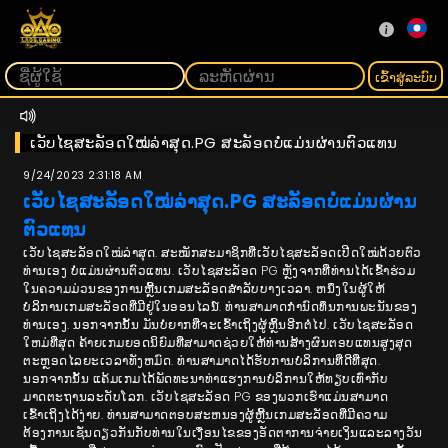
ເຂົ້າ​ສູ່​ລະ​ບົບ
ເວັບໄຊສະລັອດໃໝ່ລ່າສຸດ.PG ສະລັອດບໍ່ແມ່ນຜ່ານຕົວແທນ
9/24/2023 2:31:18 AM
ເວັບໄຊສະລັອດໃໝ່ລ່າສຸດ.PG ສະລັອດບໍ່ແມ່ນຜ່ານ
ຕົວແທນ
ເວັບໄຊສະລັອດໃໝ່ລ່າສຸດ. ສະໝັກສະມາຊິກທີ່ເວັບໄຊສະລັອດເປີດໃໝ່ດ້ວຍຕົວ
ທ່ານເອງ ບໍ່ແມ່ນຜ່ານຕົວແທນ. ເວັບໄຊສະລັອດ PG ຫຼັງຈາກທີ່ທ່ານໄດ້ເຂົ້າຮ່ວມ
ໃນຄວາມມ່ວນຂອງການຫຼີ້ນເກມສະລັອດສໍາລັບບາງເວລາ. ຫນຶ່ງໃນຜູ້ໃຫ້
ບໍລິການເກມສະລັອດທີ່ມີຢູ່ໃນອອນໄລນ໌. ທ່ານສາມາດກໍານົດທຶນການພະນັນຂອງ
ທ່ານເອງ. ນອກຈາກນັ້ນ ມັນບໍ່ຍາກທີ່ຈະເຂົ້າເຖິງຜູ້ຫຼິ້ນອີກຕໍ່ໄປ. ເວັບໄຊສະລັອດ
ໃຫມ່ທີ່ສຸດ ຄ້າຍເກມຍອດນິຍົມທີ່ສາມາດຊ່ວຍໃຫ້ທ່ານສ້າງຜົນຕອບແທນສູງສຸດ
ຕະຫຼອດໄລຍະເວລາທັງຫມົດ. ທ່ານສາມາດໄດ້ຮັບການບໍລິການທີ່ດີທີ່ສຸດ.
ນອກຈາກນັ້ນ ແຄ້ມເກມໄດ້ພັດທະນາທ່າແຮງການບໍລິການໃຫ້ທຽບເທົ່າກັບ
ມາດຕະຖານລະດັບໂລກ. ເວັບໄຊສະລັອດ PG ຂອງພວກເຮົາແມ່ນສາມາດ
ເຂົ້າເຖິງໄດ້ງ່າຍ. ທ່ານສາມາດຕອບສະຫນອງຜູ້ຫຼີ້ນເກມສະລັອດທີ່ມີຄວາມ
ຕ້ອງການເຊັ່ນດຽວກັນກັບທ່ານໃນເງື່ອນໄຂຂອງອັດຕາການຈ່າຍເງິນແລະລາງວັນ