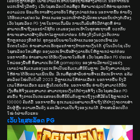
ເລື້ອຍໆຫຼາຍທີ່ສຸດ. ເພາະວ່າພວກເຮົາເປັນສະຖານທີ່ສ້າງລາຍໄດ້. ນອກຈາກນັ້ນ
ພວກເຮົາຍັງມີຫນຶ່ງ. ເວັບໄຊສະລັອດໃຫມ່ທີ່ສຸດ ທີ່ສາມາດຊ່ວຍໃຫ້ທ່ານຊອກຫາ
ຄວາມມ່ວນ ພ້ອມ​ກັບ​ການ​ສ້າງ​ລາຍ​ຮັບ​ໃຫ້​ສູງ​ກວ່າ​ແຕ່​ກ່ອນ ນອກຈາກນັ້ນ ທ່ານຍັງ
ໄດ້ຮັບຄວາມປອດໄພ. ຄ້າຍເກມຂອງພວກເຮົາກຳລັງພັດທະນາລະບົບຢ່າງຕໍ່ເນື່ອງ.
ເວັບໄຊສະລັອດ PG ງ່າຍໃນການເດີມພັນ ການເດີມພັນທີ່ບໍ່ມີຕໍາ່ສຸດທີ່ ທ່ານ
ສາມາດເຂົ້າເຖິງແລະນໍາໃຊ້ກັບ ເກມຂອງພວກເຮົາໃນທຸກສະຖານທີ່. ບວກ​ກັບ​
ທ່ານ​ຈະ​ສາ​ມາດ​ສ້າງ​ຜົນ​ກໍາ​ໄລ​ຫຼາຍ​ກ​່​ວາ​ກ່ອນ​. ບໍ່ຕ້ອງກັງວົນກ່ຽວກັບການ
ຖືກຫຼອກລວງອີກຕໍ່ໄປ. ທຸກໆລະບົບພາຍໃນຄ້າຍເກມຂອງພວກເຮົາແມ່ນ
ອັດຕະໂນມັດ. ທ່ານສາມາດເຮັດທຸລະກໍາທາງດ້ານການເງິນໄດ້. ຢູ່ໃນເວັບໄຊ ເວັບ
ໄຊສະລັອດໃຫມ່ທີ່ສຸດ ຂອງພວກເຮົາເພື່ອສ້າງລາຍຮັບໃຫ້ຫຼາຍກວ່າແຕ່ກ່ອນ
ນອກຈາກນັ້ນ ທ່ານສາມາດໄດ້ຮັບເງິນພາຍໃນທັນທີ. ເວັບໄຊສະລັອດ PG ປະເພດ
ໃຫມ່ຂອງພື້ນທີ່ ທີ່ສາມາດເຮັດໃຫ້ gameplay ຂອງທ່ານມີການປ່ຽນແປງ.
ເພາະວ່າແຄ້ມເກມຂອງພວກເຮົາເປັນແຄ້ມເກມທີ່ນິຍົມຫຼາຍ. ມັນຍັງສາມາດຊ່ວຍ
ໃຫ້ທ່ານໄດ້ຮັບຄວາມເພີດເພີນ. ມີເກມທີ່ສຸດສໍາລັບທ່ານທີ່ຈະເລືອກເອົາຈາກ. ແຄ້ມ
ສະລັອດໃໝ່ເປີດໃນປີ 2023. ມີຫຼາຍເກມໃຫ້ທ່ານເລືອກ. ນອກຈາກນັ້ນ ຍັງມີ
ເກມໃຫ້ທ່ານເລືອກ ແລະຫຼິ້ນໂດຍບໍ່ເບື່ອ. ນອກຈາກນັ້ນ ທ່ານຍັງສາມາດໄດ້ຮັບ
ເງິນທີ່ແທ້ຈິງແລະສາມາດ ສາມາດຖອນເງິນໄດ້ຢ່າງແທ້ຈິງ ເວັບໄຊສະລັອດ PG
ສະນັ້ນ ຈຶ່ງກາຍເປັນກະແສຕອບຮັບທີ່ນິຍົມກັນຫຼາຍເຖິງຈຸດທີ່ມີຄົນໃຊ້ຫຼາຍກວ່າ
100000 ຄົນຕໍ່ມື້. ນອກ​ຈາກ​ນັ້ນ​ ທຸກ​ເກມ​ແມ່ນ​ສາ​ມາດ​ເຂົ້າ​ເຖິງ​ໄດ້​ຢ່າງ​ງ່າຍ​ດາຍ​ສໍາ​
ລັບ​ຜູ້ຫຼີ້ນ​ ຄວາມ​ຫມັ້ນ​ຄົງ​ ແລະ​ມີ​ຄວາມ​ເປັນ​ຈິງ​ຂອງ​ເກມ​ໄດ້​. ຄ້າຍສະລັອດເປີດ
ໃໝ່ ບໍ່ຜ່ານຕົວແທນ
ເວັບໄຊສະລັອດ PG