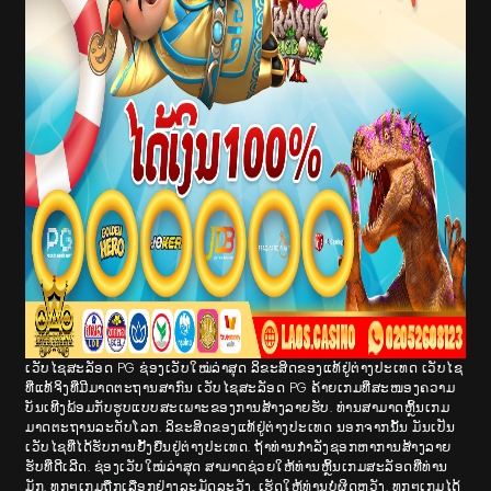
ເວັບໄຊສະລັອດ PG ຊ່ອງເວັບໃໝ່ລ່າສຸດ ລິຂະສິດຂອງແທ້ຢູ່ຕ່າງປະເທດ ເວັບໄຊ
ທີ່ແທ້ຈິງທີ່ມີມາດຕະຖານສາກົນ ເວັບໄຊສະລັອດ PG ຄ້າຍເກມທີ່ສະໜອງຄວາມ
ບັນເທີງພ້ອມກັບຮູບແບບສະເພາະຂອງການສ້າງລາຍຮັບ. ທ່ານສາມາດຫຼິ້ນເກມ
ມາດຕະຖານລະດັບໂລກ. ລິຂະສິດຂອງແທ້ຢູ່ຕ່າງປະເທດ ນອກຈາກນັ້ນ ມັນເປັນ
ເວັບໄຊທີ່ໄດ້ຮັບການຢັ້ງຢືນຢູ່ຕ່າງປະເທດ. ຖ້າທ່ານກໍາລັງຊອກຫາການສ້າງລາຍ
ຮັບທີ່ດີເລີດ. ຊ່ອງເວັບໃໝ່ລ່າສຸດ ສາມາດຊ່ວຍໃຫ້ທ່ານຫຼິ້ນເກມສະລັອດທີ່ທ່ານ
ມັກ. ທຸກໆເກມຖືກເລືອກຢ່າງລະມັດລະວັງ. ເຮັດໃຫ້ທ່ານບໍ່ຜິດຫວັງ. ທຸກໆເກມໄດ້