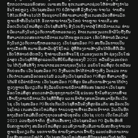
ຖືກກວດກາແລະທົດສອບ. ເພາະສະນັ້ນ ທຸກເກມສາມາດຊ່ວຍໃຫ້ທ່ານສ້າງກໍາໄລ
ອັນໃຫຍ່ຫຼວງ. ເວັບໄຊສະລັອດ PG ບໍ່ມີຕໍາ່ສຸດທີ່ ລົງທຶນງ່າຍ ຈ່າຍໄວ. ຈ່າຍຄືນ
ໃຫ້ໄວເທົ່າທີ່ຈະໄວໄດ້ ນີ້ອະນຸຍາດໃຫ້ທ່ານສາມາດຫຼິ້ນເກມສະລັອດທີ່ທ່ານມັກ
ຫຼາຍເທົ່າທີ່ເປັນໄປໄດ້. ອັດຕາການຈ່າຍເງິນໃຫຍ່ ຈ່າຍຫຼາຍ ຈ່າຍເຕັມ ສະ
ລັອດເວັບໄຊໃຫມ່ທີ່ສຸດ ເວັບໄຊທີ່ແທ້ຈິງ ສົ່ງໂດຍກົງຈາກຜູ້ໃຫ້ບໍລິການເກມ. ທ່ານ​
ບໍ່​ມີ​ຄວາມ​ກັງ​ວົນ​ກ່ຽວ​ກັບ​ການ​ຖືກ​ຫລອກ​ລວງ. ຄ້າຍເກມຂອງພວກເຮົາມີໃບຢັ້ງຢືນ
ທີ່ສາມາດກວດສອບການບໍລິການເກມໄດ້ຕະຫຼອດເວລາ. ເຮັດ​ໃຫ້​ທ່ານ​ບໍ່​ມີ​ຄວາມ​
ກັງ​ວົນ​ກ່ຽວ​ກັບ​ການ​ຖືກ​ຫລອກ​ລວງ. ເວັບໄຊສະລັອດ PG ສະນັ້ນມັນກາຍເປັນ
ທາງເລືອກທີ່ເຫມາະສົມສໍາລັບຜູ້ໃຊ້ໃຫມ່. ຜູ້ທີ່ຕ້ອງການສ້າງຜົນໄດ້ຮັບທີ່ດີເລີດ
ເຮັດໃຫ້ທ່ານບໍ່ຜິດຫວັງ. ຖ້າທ່ານເລືອກທີ່ຈະໃຊ້ ເກມຂອງພວກເຮົາ ຊ່ອງເວັບໃໝ່
ລ່າສຸດ ເວັບ​ໄຊ​ທີ່​ດີ​ທີ່​ສຸດ​ແລະ​ເປັນ​ທີ່​ນິ​ຍົມ​ທີ່​ສຸດ​ຂອງ​ປີ 2023​. ຫມັ້ນ​ຄົງ​ແລະ​ປອດ​
ໄພ​ ໄດ້​ເງິນ​ທີ່​ແທ້​ຈິງ​ ການ​ຝາກ​ແລະ​ການ​ຖອນ​ເງິນ​ໄວ​. ລະ​ບົບ​ໃຫມ່​ທີ່​ສຸດ​ ບໍ່ເຫມືອນ
ກັບບ່ອນອື່ນ ເວັບໄຊສະລັອດ PG ດັ່ງທີ່ພວກເຮົາໄດ້ກ່າວຂ້າງເທິງ ມັນແມ່ນ ການ
ເກັບກໍາເກມສະລັອດອອນໄລນ໌ ລວມທັງເວັບໄຊສະລັອດ PGທີ່ສຸດ ທີ່ສາມາດຫຼິ້ນ
ໄດ້ຟຣີ ບໍ່ມີຄ່າບໍລິການ. ເວັບໄຊສະລັອດ PGທີ່ສຸດ ພ້ອມ​ກັບ​ການ​ສ້າງ​ລາຍ​ໄດ້​ຢ່າງ​
ຫຼວງ​ຫຼາຍ​ເຊັ່ນ​ດຽວ​ກັນ ທັງ​ມີ​ລະບົບ​ການ​ບໍລິການ​ທີ່​ທັນ​ສະ​ໄໝ​ກວ່າ ເວັບໄຊສະ
ລັອດໃຫມ່ທີ່ສຸດ ສະດວກສໍາລັບທຸກໆການນໍາໃຊ້ ແນ່ນອນ ຖ້າໃຜຕ້ອງການທີ່ຈະ
ເຂົ້າເຖິງການບໍລິການເວັບໄຊທີ່ດີທີ່ສຸດ ພວກເຂົາຕ້ອງສະຫມັກສະມາຊິກກັບເວັບ
ໄຊ. ເວັບໄຊສະລັອດ PGຮັບປະກັນເວັບໄຊທີ່ຫມັ້ນຄົງທີ່ສຸດພ້ອມກັບ ສະລັອດເວັບ
ໄຊໃຫມ່ ເກມສະລັອດໃຫມ່ທີ່ສຸດ ຈໍານວນຫຼາຍທີ່ຈະເລືອກເອົາຈາກ. ມັນ​ເປັນ​ອີກ​
ທາງ​ເລືອກ​ໃຫມ່​ທີ່​ເປີດ​ຢ່າງ​ຖາ​ວອນ​ສໍາ​ລັບ​ທຸກ​ຄົນ​. ເວັບ​ໄຊ slots ເປີດ​ໃຫມ່​ໃນ​ປີ
2023. ມ່ວນ​ຊື່ນ​ບໍ່​ຈໍາ​ກັດ​. ຫຼິ້ນກັບເສັ້ນທາງ ເວັບໄຊສະລັອດ PG ລຸ້ນຮັບສິດທິ
ພິເສດຫຼາຍຢ່າງ ສະລັອດໃຫມ່ທີ່ສຸດ ລວມທັງການສົ່ງເສີມການພິເສດອື່ນໆຈໍານວນ
ຫຼາຍເຊັ່ນດຽວກັນ. ນອກຈາກນັ້ນ ທ່ານຍັງສາມາດເຂົ້າເຖິງ ແລະປະສົບການການ
ບັນເທີງຮູບແບບໃໝ່ໄດ້. ເວັບໄຊສະລັອດໃຫມ່ຫຼ້າສຸດທີ່ມີການຈ່າຍເງິນບໍ່ຈໍາກັດ