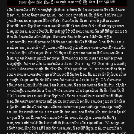
ເວັບໄຊສະລັອດ PG ຈາກຜູ້ຫຼີ້ນຢູ່ເຮືອນ ໄປຫາເວັບໄຊຂອງພວກເຮົາ ເວັບໄຊສະ
ລັອດ PG ບໍ່ວ່າເຈົ້າສາມາດຊະນະ jackpot ຫຼາຍຮ້ອຍພັນຫຼືລ້ານ ໂບນັດແມ່ນ
ງ່າຍທີ່ຈະຊະນະ ຊະນະທີ່ໃຫຍ່ທີ່ສຸດ. ດ້ວຍໂບນັດພິເສດ ການສົ່ງເສີມເກມສະ
ລັອດທີ່ດີ ການສົ່ງເສີມການເກມສະລັອດທີ່ຍິ່ງໃຫຍ່ ທ່ານບໍ່ ຈຳ ເປັນຕ້ອງຊອກຫາ
ມັນຢູ່ທຸກບ່ອນ. ພວກເຮົາເປັນອີກຫນຶ່ງຜູ້ໃຫ້ບໍລິການເກມສະລັອດທີ່ດີທີ່ສຸດແລະໄດ້
ຮັບເວັບໄຊສະລັອດໃຫມ່ທີ່ສຸດ. ທີ່ສາມາດຮັບປະກັນລາຍໄດ້ສໍາລັບຜູ້ຫຼີ້ນ
ນອກຈາກນັ້ນ ທ່ານຍັງສາມາດໄດ້ຮັບຄວາມປະທັບໃຈທີ່ດີທີ່ສຸດ. ໂດຍກົງກັບ ເກມ
ສະລັອດຂອງພວກເຮົາ ເຖິງແມ່ນວ່າມີທຶນພຽງເລັກນ້ອຍທ່ານສາມາດເຂົ້າຮ່ວມໃນ
ການມ່ວນຊື່ນ. ເວັບໄຊສະລັອດ PGທີ່ສຸດ ເນື່ອງຈາກວ່າພວກເຮົາມີເກມສະລັອດ
ຊັ້ນນໍາຫຼາຍ ຄ້າຍເກມສະລັອດຕ່າງໆ ທີ່​ສາ​ມາດ​ຕອບ​ສະ​ຫນອງ​ຄວາມ​ຕ້ອງ​ການ​
ຂອງ​ຜູ້ຫຼີ້ນ​ ບໍ່ວ່າຈະເປັນ ເກມສະລັອດ Joker Gaming PG Gaming ລວມທັງ
Live22 ທ່ານສາມາດຫຼິ້ນກັບເຂົາເຈົ້າ. ເວັບໄຊສະລັອດ PG ຂອງພວກເຮົາໄດ້ທຸກ
ເວລາ ທ່ານສາມາດຝາກ-ຖອນໄດ້ແບບບໍ່ມີຂັ້ນຕໍ່າ ພ້ອມນັ້ນພວກເຮົາຍັງຮັບປະກັນ
ການຫຼິ້ນໃນທຸກລະບົບປະຕິບັດການບໍ່ວ່າຈະເປັນ Android ຫຼື IOS ກໍ່ສາມາດ
ເຂົ້າມາຮ່ວມມ່ວນຊື່ນໄດ້ພາຍໃນແຄ້ມເກມສະລັອດຂອງພວກເຮົາເຊັ່ນກັນ. ເຊິ່ງຖ້າ
ທ່ານມັກຫຼີ້ນເກມສະລັອດ ໃໝ່ ເຈົ້າບໍ່ຄວນພາດເວັບໄຊສະລັອດທີ່ເປີດ ໃໝ່ ໃນປີ
2023 ເພາະວ່າ ເກມສະລັອດດັ່ງກ່າວມີ ພັດທະນາລະບົບເກມສະລັອດທີ່ດີທີ່ສຸດ
ບ່ອນທີ່ທ່ານສາມາດນໍາສະເຫນີຮູບແບບເກມສະລັອດກັບ ເກມຂອງພວກເຮົາເຊັ່ນ
ດຽວກັນ. ສະລັອດໃໝ່ລ່າສຸດ ເພື່ອຕອບສະຫນອງຄວາມຕ້ອງການຂອງການຫຼີ້ນ
ເກມສະລັອດສໍາລັບທ່ານ. ນອກ​ຈາກ​ນັ້ນ​ທ່ານ​ສາ​ມາດ​ເຂົ້າ​ຮ່ວມ​ໃນ​ການ​ມ່ວນ​ຊື່ນ​ໄດ້​
ຢ່າງ​ເສລີ​ ໂດຍ​ບໍ່​ມີ​ການ​ຈໍາ​ກັດ​ແລະ​ບໍ່​ຈໍາ​ກັດ​ການ​ເຮັດ​ວຽກ​. ເພາະສະນັ້ນຈຶ່ງ
ອະນຸຍາດໃຫ້ທ່ານໄດ້ຮັບໂອກາດທີ່ດີເລີດພາຍໃນ ເວັບໄຊສະລັອດ PG ຂອງພວກ
ເຮົາຖ້າທ່ານມັກເວັບໄຊທີ່ໃຫ້ບໍລິການເກມສະລັອດທີ່ດີທີ່ສຸດ. ແຄ້ມເກມສະລັອດ
ຂອງພວກເຮົາເປັນອີກແຄ້ມເກມສະລັອດທີ່ທ່ານບໍ່ສາມາດພາດ. ທ່ານຍັງສາມາດໄດ້