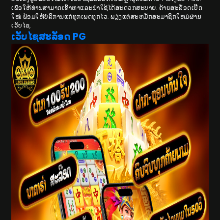
ເພື່ອໃຫ້ທ່ານສາມາດເຂົ້າຫາແລະນໍາໃຊ້ໄດ້ສະດວກສະບາຍ. ຄ້າຍສະລັອດເປີດ
ໃໝ່ ພ້ອມໃຫ້ບໍລິການແກ່ທຸກເພດທຸກໄວ. ພຽງແຕ່ສະຫມັກສະມາຊິກໃຫມ່ຜ່ານ
ເວັບໄຊ.
ເວັບໄຊສະລັອດ PG