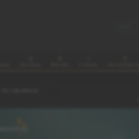
asino
Nuv ntses
Rho npe
E-Casino
Kev txhawb n
 100 THB KIPPLAY