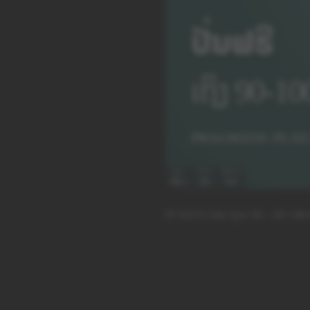
Days
Hours
Minutes
:
:
99+
00
54
PP SLOTS Free Spin 90 - 100 THB 