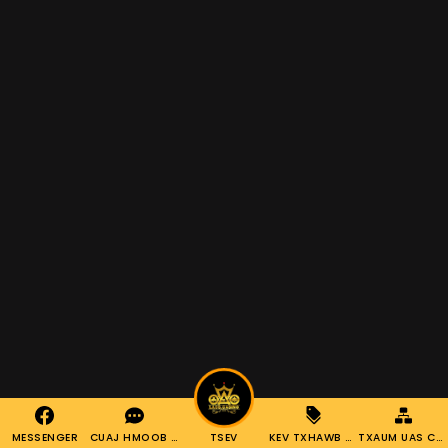
MESSENGER
CUAJ HMOOB ZOO
TSEV
KEV TXHAWB NQA
TXAUM UAS COJ TAU