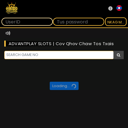
NKAG MUS
ADVANTPLAY SLOTS | Cov Qhov Chaw Tos Txais
Loading...