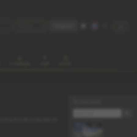
เข้าสู่ระบบ
การแข่งขัน
เกมส์
แนะนำ
ค้นหาเกมส์
ับเคล็ดลับที่มีประโยชน์ที่สุดฟรี!