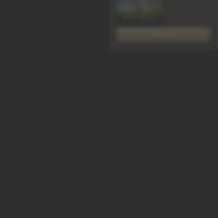
อื่น ๆ