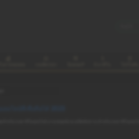
ิโนถ่ายทอดสด
เกมส์ตกปลา
ล็อตเตอรี่
อี คาสิโน
โปรโมชั่น
ps
ไลน์ที่เชื่อถือได้ 2023
สุดสำหรับเกมคาสิโนออนไลน์ อ่านกลยุทธ์และเคล็ดลับต่างๆ สำหรับเกมคาสิโนออนไลน์ ร