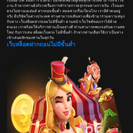
เป็นอย่างดี จนมีการ แนะนำ บอกต่อเพื่อให้ผู้เล่นทุกท่านได้สามารถเข้าใช้
งาน ถ้าหากท่านยังกังวลเรื่องการทำรายการธรุกรรมทางการเงิน เว็บนอก
ตรงไม่ผ่านเอเย่นต์ ฝากถอนขั้นต่ำ หมดห่วงเรื่องโดนโกง เรามีตัวตนอยู่
จริง มีบริษัทในต่างประเทศ ท่านสามารถเดินทางเพื่อเข้ามาร่วมความสนุก
กับทาง เว็บสล็อตฝากถอนไม่มีขั้นต่ำ ผ่านหน้าเว็บไซต์ของเราได้ด้วย
ตนเอง เราพร้อมให้บริการท่านเป็นอย่างดี ท่านสามารถพบเจอกับความสด
ใหม่ กับการเล่น สล็อตเว็บตรง ไม่มีขั้นต่ำ ถ้าหากท่านเลือกใช้เราเป็นทาง
เข้าเล่นหลักของท่านในทุกวัน
เว็บสล็อตฝากถอนไม่มีขั้นต่ำ