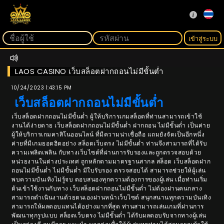
เข้าสู่ระบบ
LAOS CASINO เว็บสล็อตฝากถอนไม่มีขั้นต่ำ
10/24/2023 1:43:15 PM
เว็บสล็อตฝากถอนไม่มีขั้นต่ำ
เว็บสล็อตฝากถอนไม่มีขั้นต่ำ ผู้ให้บริการเกมสล็อตที่ท่านสามารถเข้าใช้
งานได้ง่ายดาย เว็บสล็อตฝากถอนไม่มีขั้นต่ำ ฝากถอน ไม่มีขั้นต่ำ เป็นค่าย
ผู้ให้บริการเกมคาสิโนออนไลน์ ที่มีความน่าเชื่อถือ แถมยังจัดเป็นอีกหนึ่ง
ค่ายที่มีเกมยอดฮิตอย่าง สล็อตเว็บตรง ไม่มีขั้นต่ำ ท่านจึงสามารถที่ได้รับ
ความเพลิดเพลิน กับทางเว็บไซต์ที่ผ่านการรับรองและถูกตรวจสอบด้วย
หน่วยงานในต่างประเทศ ถูกหลักตามมาตรฐานสากล สล็อต เว็บสล็อตฝาก
ถอนไม่มีขั้นต่ำ ไม่มีขั้นต่ำ มีใบรับรอง ตรวจสอบได้ สามารถช่วยให้ผู้เล่น
พบความบันเทิงไม่รู้จบ ตอบสนองทุกความต้องการของผู้เล่น เมื่อท่านเริ่ม
ต้นเข้าใช้งานกับทาง เว็บสล็อตฝากถอนไม่มีขั้นต่ำ ไม่ต้องผ่านคนกลาง
สามารถดำเนินงานด้วยตนเองผ่านหน้าเว็บไซต์ สนุกสนานทุกความบันเทิง
สามารถให้ผลตอบแทนได้อย่างมากที่สุด ท่านสามารถเล่นเกมที่ผ่านการ
พัฒนาทุกรูปแบบ สล็อตเว็บตรง ไม่มีขั้นต่ำ ได้รับผลตอบรับจากทางผู้เล่น