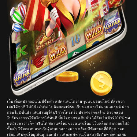
เว็บสล็อตฝากถอนไม่มีขั้นต่ำ สมัครเล่นได้ง่าย รูปแบบออนไลน์ ที่สะดวก
เล่นได้ทุกที่ ไม่มีข้อจำกัด ไม่ติดยอดเทิร์น เว็บนอก ตรงไม่ผ่านเอเย่นต์ ฝาก
ถอนไม่มีขั้นต่ำ เล่นผ่านผู้ให้บริการโดยตรง ปราศจากกลโกง ตรวจสอบ
ใบรับรองการให้บริการได้ทันที มั่นใจทุกการเดิมพัน ได้รับเงินชัวร์ 100% ขอ
แค่มีเวลาว่างก็หาเงินได้ สถานที่ใหม่ของคนรุ่นใหม่ เว็บสล็อตฝากถอนไม่มี
ขั้นต่ำ ให้ผลตอบแทนกับผู้เล่นมาอย่างมาก พร้อมมีข้อเสนอที่ดีที่สุด ยอด
เยี่ยม เพิ่มทุนให้ผู้เล่นทุกยอดฝาก เพียงแค่ท่านเป็นสมาชิกกับทางค่ายเกม