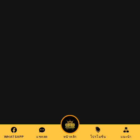
WHATSAPP
แชทสด
หน้าหลัก
โปรโมชั่น
แนะนำ