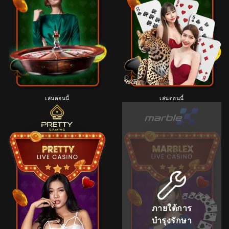
เล่นตอนนี้
เล่นตอนนี้
ภายใต้การ
บำรุงรักษา