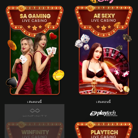
เล่นตอนนี้
เล่นตอนนี้