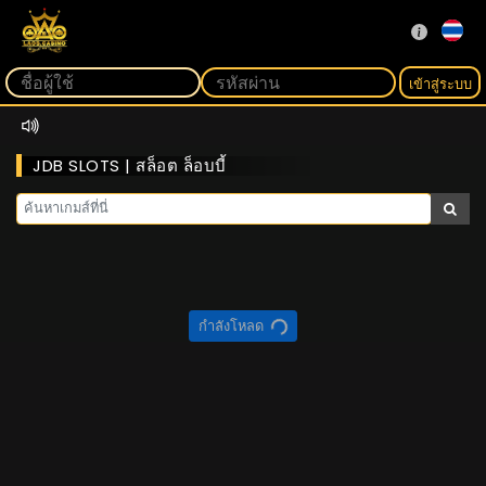
เข้าสู่ระบบ
JDB SLOTS | สล็อต ล็อบบี้
กำลังโหลด