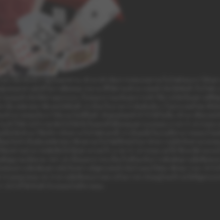
เปิดให้บริการผู้เล่นทุกท่าน เข้ามาดำเนินการเล่นเกมผ่านเว็บไซต์ของเราได้อย่างง่
ด้วยผู้เล่นทุกท่านยังมีโอกาสพิเศษมากมาย ที่ให้ท่านเข้ามาเล่นทำเงินได้ทันที เว็บไซ
ลงทุนทำเงินได้ผ่านทุกระบบ เว็บของเรารองรับทุกการเข้าใช้งานได้เป็นอย่างดีที่ส
านั้น สมัครสมาชิกเล่นได้ทันที เราเป็นเว็บบาคาร่าอันดับต้น ๆ ในประเทศไทย ที่เปิ
ล่นเข้ามาลงทุนกับเราได้แบบไม่มีขั้นต่ำ ต้นทุนน้อยทำกำไรได้ไม่อั้น เข้ามาเลือก
จะทำให้ท่านร่ำรวยกลับไปได้จริงในทุกครั้งที่ลงทุนอย่างแน่นอน บาคาร่า ฝากถอน 
ุณนั้นได้เข้ามาใช้บริการกับทางเว็บไซต์แห่งนี้ เราเป็นหนึ่งในเกมที่สามารถตอบโจท
ที่คุณไม่จำเป็นต้องสมัครสมาชิกหลายเว็บไซต์อีกต่อไปมาทำความรู้จักกับค่ายเกมข
ให้ทุกท่านสามารถตัดสินใจได้อย่างรวดเร็ว บาคาร่า ฝากถอน ออโต้ ซึ่งจะมีค่าย
อมต่อสัญญาณเน็ตและ Wifi เท่านั้นนอกจากจะเป็นเว็บที่รองรับการเดิมพันผ่านมือถือส
นยังเป็นช่องทางเดิมพันอย่างมั่นใจเพราะมีสูตรเล่นทำเงินไวมอบให้สมาชิกทุก User นำไ
ทางเข้าร่วมสนุกเล่นบาคาร่าผ่านมือถือสะดวกสบายในการหาเงินอยู่ไหนก็รวยได้มีสูตรแจก
 ยังไงก็ได้เงินชัวร์แน่นอนไม่มีขาดทุน