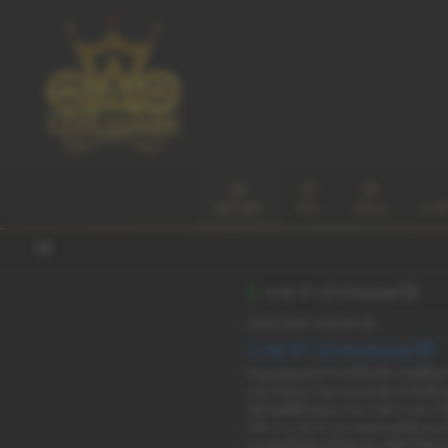
หน้าหลัก
กีฬา
สล็อต
คาส
บาคาร่า ฝากถอนออโต้
8/30/2023 10:36:58 PM
บาคาร่า ฝากถอนออโต้
ต้นทุนน้อยทำกำไรได้ไม่อั้น ไม่มีขั
แท้ เว็บตรง ไม่ผ่านเอเย่นต์ คำนึงถึ
อัตโนมัติทั้งหมด สามารถทำรายการได
บริการ บาคาร่า ฝากถอน ออโต้ แบบไม
และยังเป็นอีกหนึ่งช่องทางที่ทำให้ทุ