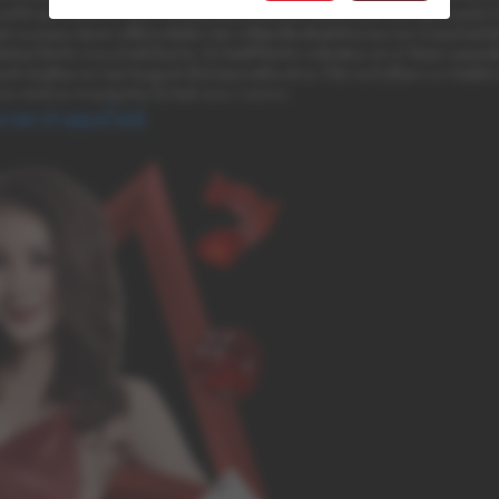
น ออโต้ ทุกท่านก็สามารถเข้าไปสัมผัสเสียงมรณะออนไลน์ได้ก่อนขายเข้าสู่ระบบหน้า
ย่างแน่นอน ช่องทางที่มีประสิทธิภาพมากที่สุดเลือกสัมผัสกับเกมบาคาร่าออนไลน์
พร้อมให้บริการแบบไม่มีเงื่อนไข เว็บไซต์ที่ให้บริการเดิมพันบาคาร่าได้อย่างยอดเย
นเข้าบัญชีธนาคารทุกวันอยู่แล้วนั้นไม่พลาดที่จะเข้ามาใช้งานเว็บนี้เพราะการันตีทำเง
็สามารถเข้ามาร่วมสนุกกับเว็บไซต์ Laos Casino
าคาร่าออนไลน์