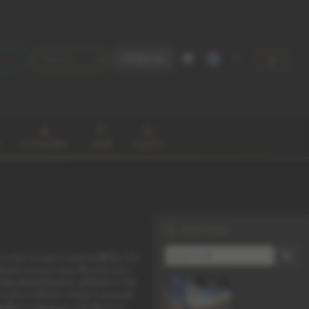
เข้าสู่ระบบ
การแข่งขัน
เกมส์
แนะนำ
ค้นหาเกมส์
างบริการเกมคาร่าออนไลน์ที่เป็น เว็บ
มาพร้อมกับระบบฝากถอน ที่รองรับระบบ
เพลินให้กับทุกท่านที่ได้เข้ามาใช้
ารถเข้ามาใช้บริการได้อย่างปลอดภัย
่มขึ้นกว่าเดิมช่องทางเข้าที่สะดวก