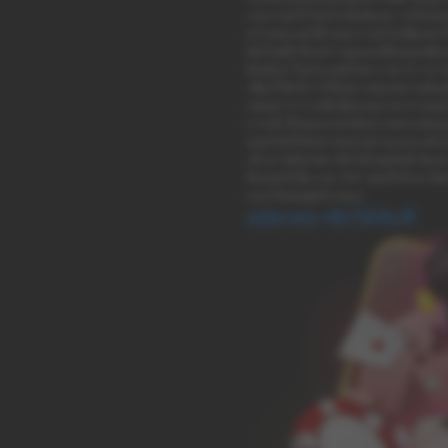
และรวดเร็วไม่จำเป็นต้องดาวน์โหลดแ
ฝากถอน ออโต้ ของเราลงไปเพียงเท่า
อัตโนมัติ ถึงแม้ว่าคุณจะมีต้นทุนเพ
ดับต้นๆ ในประเทศไทย บาคาร่า ฝากถอ
เลือกใช้บริการได้อย่างสนุกสนานต้องที่
เสนอการวางเดิมพันเกมบาคาร่าออนไ
การเข้าถึงของเกมได้หลากหลายช่องทาง
ออนไลน์ได้หลากหลายค่ายเกมระดับโลก 
เข้ามาสมัครสมาชิกได้เลยทันที ช่อง
อินเทอร์เน็ต และ Wifi คุณก็เข้ามาส
แบบใหม่อยู่สม่ำเสมอ
สมัครสมาชิกได้ทันที