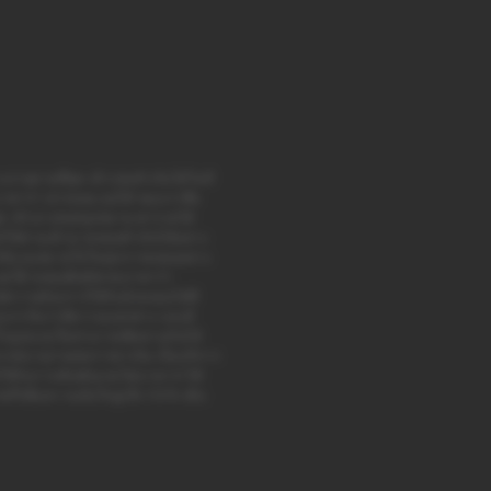
ายดายที่สุด เข้าเล่นทำเงินได้ไม่มี
ต์ บาคาร่า ฝากถอน ออโต้ ของเราคือ
ุด เข้ามาเล่นสนุกสนาน พารวยได้
ดให้ท่านเข้ามาลงทุนทำเงินได้อย่าง
เล่นได้แบบสบายใจในทุกการลงทุนอย่าง
ออโต้ ลงทุนสัมผัสเกมบาคาร่า
ย์ความต้องการให้กับนักลงทุนได้ดี
องเรากันว่ามีความแตกต่าง และมี
เกมในรูปแบบใดสามารถติดตามกันได้
ะดวกสบายง่ายต่อการหาเงิน เป็นบริการ
ปใช้กับการเดิมพันเกมไพ่บาคาร่าได้
ฟรีเพิ่มความมั่นใจสูงถึง 100% เดิม