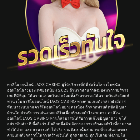
คาสิโนออนไลน์ LAOS CASINO ผู้ให้บริการที่ดีที่สุดในโลก เว็บพนัน
ออนไลน์ต่างประเทศยอดนิยม 2023 ถ้าหากท่านกำลังมองหาการบริการ
เกมที่ดีที่สุด ให้ความแปลกใหม่ พร้อมทั้งยังสามารถให้ความบันเทิงใจแก่
ท่าน เว็บคาสิโนออนไลน์ LAOS CASINO ทางค่ายเกมดังกล่าวยังมีการ
พัฒนาระบบเกมคาสิโนออนไลน์ อย่างต่อเนื่อง ถ้าหากท่านติดขัดปัญหา
ด้านใด สำหรับการเล่นเกมคาสิโนเพื่อสร้างผลกำไรจากทาง คาสิโน
ออนไลน์ LAOS CASINO ท่านก็สามารถได้รับการแก้ไขปัญหาต่าง ๆ ได้
อย่างทันท่วงที ซึ่งถือว่าเป็นอีกหนึ่งตัวเลือกของการสร้างผลกำไรที่สามารถ
ทำได้ง่าย และ สามารถทำได้จริง รวมถึงเรานั้นสามารถที่จะเล่นเกมของ
ค่ายเกมดังกล่าวนี้ในการสร้างเงินได้ ทุกค่ายเกม ทุกเว็บเกม ทั้งภายใน