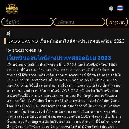
เข้าสู่ระบบ
LAOS CASINO เว็บพนันออนไลน์ต่างประเทศยอดนิยม 2023
10/13/2023 10:48:17 AM
เว็บพนันออนไลน์ต่างประเทศยอดนิยม 2023
เว็บพนันออนไลน์ต่างประเทศยอดนิยม 2023 เทคโนโลยีสมัยใหม่ ได้นำ
ระบบ AI ที่มีความเสถียร แถมยังสามารถเข้าร่วมสนุกได้ไม่จำกัด ท่าน
สามารถได้รับความเพลิดเพลิน ความสะดวกสบายที่ดีที่สุด เว็บตรง คาสิโน
LAOS CASINO ถ้าหากท่านนั้นกำลังมองหาตัวเกมคาสิโนที่มีระบบ ฝาก-
ถอน Auto ไม่มีขั้นต่ำ และ สามารถที่จะ ฝาก และ ถอนได้ง่าย นั้นตัวระบบ
ของค่ายเกมอย่าง คาสิโนออนไลน์ LAOS CASINO ถือว่าเป็นอีกหนึ่งค่าย
เกมคาสิโนที่มีระบบ ฝากถอนแบบ Auto และ ที่สำคัญตัวเกมคาสิโนของ
ค่ายเกมนี้นั้น ยังเป็นอีกหนึ่งเกมคาสิโนที่สามารถสร้างผลกำไรให้กับผู้เล่น
ได้อย่างง่ายดาย และ ที่สำคัญทางค่ายเกมดังกล่าวนี้นั้นยังมีระบบ ฝากถอน
ผ่านหน้าเว็บ อีกด้วยจึงทำให้ท่านนั้นสามารถดำเนินธรุกรรมทางการเงิน
ผ่านทาง เว็บพนันออนไลน์ต่างประเทศยอดนิยม 2023 ดังกล่าวนี้ได้ไม่ยาก
นั่นเอง แถมที่สำคัญการเดิมพันในตัวเกมค่ายเกมดังกล่าว นี้นั้นยังสามารถ
ที่จะสร้างผลกำไรที่มากกว่าเดิม จากการเดิมพันได้ด้วยจึงทำให้เหล่านัก