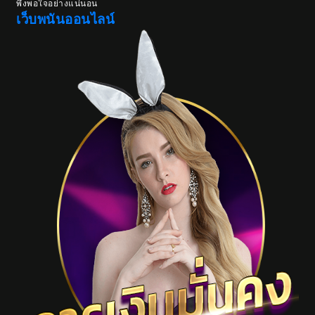
พึงพอใจอย่างแน่นอน
เว็บพนันออนไลน์