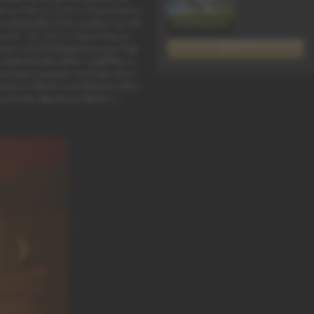
ทางเราได้ JILI SLOTS เว็บตรงไม่ผ่าน
จกเงินทุนเพิ่ม 100% และอีกมากมายมี
นเว็บ JILI SLOTS เว็บตรงไม่ผ่าน
แหล่งรวมโปรโมชั่นสุดร้อนแรงเอาใจผู้
อื่น ๆ
ัครครั้งเดียวได้รับ 1 บัญชีใช้งาน
ตรงไม่ผ่านเอเย่นต์ แจกโบนัส เข้ามา
่เข้ามาใช้บริการเท่านั้นทุกท่านก็จะ
จกโบนัส เพียงเข้ามาใช้บริการ