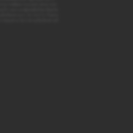
บใจ สามารถพัฒนาระบบอย่างครบวงจร
ร็ว เหมาะแก่ผู้เล่นมือใหม่ มีทุนไม่
านเป็นใครทางเรา JILI SLOTS เว็บตรง
รของท่าน ไม่ว่าท่านเป็นใครท่านก็