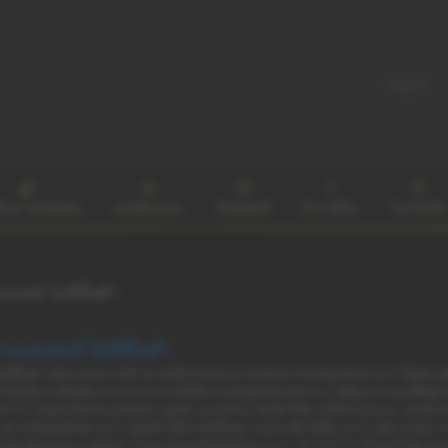
ิโนถ่ายทอดสด
เกมส์ตกปลา
ล็อตเตอรี่
อี คาสิโน
โปรโมชั่น
ย่นต์ ไม่มีขั้นต่ำ
นเอเย่นต์ ไม่มีขั้นต่ำ
ม่มีขั้นต่ำ อิสระแห่งการสร้างรายได้ ท่านสามารถเข้ามาร่วมสนุกกับทางเราได้อย่างค
ตอบโจทย์การเดิมพัน ทางเราสามารถให้ความปลอดภัยแก่ท่าน เราพัฒนาระบบเพื่อผู้เ
I SLOTS เว็บตรงไม่ผ่านเอเย่นต์ วอเลท ระบบสามารถเข้าใช้งานได้ผ่านระบบ วอเลท 
กท่านเริ่มต้นกับทางเรา ย่อมทำให้ท่านได้รับความประทับใจที่มากกว่าเดิม แถมท
บันเทิงและความคุ้มค่า ถ้าหากท่านเริ่มต้นกับทางเรา JILI SLOTS เว็บตรงไม่ผ่านเอเ