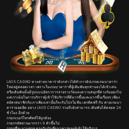
LAOS CASINO ทางค่ายบาคาร่าดังกล่าวได้ทำการอัปเกรดเกมบาคาร่า
ใหม่อยู่ตลอดเวลา เพราะในเกมบาคาร่าที่ผู้เดิมพันทุกท่านจะได้เข้าเล่น
หรือเดิมพันนั้นมีรูปแบบอัตราการจ่ายรางวัลและความสนุกที่ต่างกันออกไป
แต่เราเน้นในการบริการผู้เข้าใช้บริการที่ดีมากขึ้นและมากขึ้นเรื่อยๆ เพียง
สมัครสมาชิกกับเราเพียงเท่านั้นก็จะรับโปรโมชั่น เครดิตฟรี กับ ค่ายเกมบา
คาร่ายอดฮิต อย่าง LAOS CASINO รวมถึงยังสามารถ เดิมพันได้ตลอด 24
ชั่วโมง อีกด้วย
กรอกเบอร์โทรศัพท์ให้ถูกต้อง
กรอกรหัสผ่านมากกว่า 6 ตัวขึ้นไป
กรอกชื่อ-นามสกุล ตรงกับบัญชีธนาคารของผู้เข้าใช้บริการ