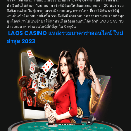
การทำเงินที่สามารถถอนได้จริง ไม่มีกลโกงใดๆ ซึ่งทุกท่านสามารถเข้ามา
ทำเงินกันได้ง่ายๆ กับเกมบาคาร่าที่มีห้องให้เลือกเล่นมากกว่า 20 ห้อง รวม
ถึงยังเล่นง่าย ไม่ยุ่งยาก เพราะมีระบบเมนู ภาษาไทย ที่เราได้พัฒนาให้ผู้
เล่นนั้นเข้าใจง่ายมากยิ่งขึ้น รวมถึงยังมีค่ายเกมบาคาร่ามากมายจากทั่วทุก
มุมโลกที่เราได้นำเข้ามาให้ทุกท่านได้เลือกเล่นกันได้แล้วที่ LAOS CASINO
ค่ายเกมบาคาร่าออนไลน์ที่ดีที่สุดใน ปัจจุบัน
LAOS CASINO แหล่งรวมบาคาร่าออนไลน์ ใหม่
ล่าสุด 2023