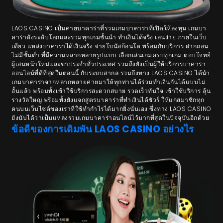
LAOS CASINO เป็นค่ายบาคาร่าที่รวมเกมบาคาร่าที่เปิดให้ลงทุน เกมบา
คาร่าดังระดับโลกและรวมทุกเกมชั้นนำ ทำเงินได้จริง เล่นง่าย ภายในเว็บ
เดียว แหล่งบาคาร่าได้เงินจริง จ่ายโบนัสก้อนโต พร้อมกับบริการ ฝากถอน
ไม่มีขั้นต่ำ ที่มีความหลากหลายรูปแบบ เลือกเล่นเกมครบทุกเกม ตอบโจทย์
ผู้เล่นหน้าใหม่และขาประจำทั่วประเทศ รวมถึงยังเป็นผู้ให้บริการบาคาร่า
ออนไลน์ที่ดีที่สุดในตอนนี้ กับระบบสากล รวมถึงทาง LAOS CASINO ได้นำ
เกมบาคาร่าจากหลากหลายค่ายมาให้ทุกท่านได้ร่วมทำเงินกันได้แบบไม่
อั้นแล้ว พร้อมทั้งเข้าใช้บริการสะดวกสบาย รวดเร็วทันใจ เข้าใช้บริการ ลุ้น
รางวัลใหญ่ พร้อมทั้งยังแจกสูตรบาคาร่าที่ทำเงินได้ชัวร์ ให้แก่สมาชิกทุก
คนบนเว็บไซต์ของเราที่ใช้ทำกำไรได้มากยิ่งนั่นเอง ซึ่งทาง LAOS CASINO
ยังนับได้ว่าเป็นแหล่งรวมเกมบาคาร่าอนไลน์ไว้มากที่สุดในปัจจุบันอีกด้วย
ข้อดีของการเดิมพัน LAOS CASINO อย่างไร