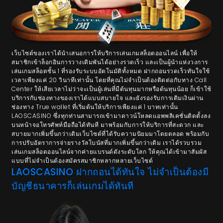
เว็บไซต์ของเราได้นำเสนอการให้บริการเล่นเกมสล็อตออนไลน์ เพื่อให้
สมาชิกเข้าล็อกอินการวางเดิมพันได้อย่างรวดเร็ว และเป็นผู้นำแห่งวงการ
เล่นเกมสล็อตชั้น 1 ที่รองรับระบบอัตโนมัติทั้งหมด ฝากถอนรวดเร็วทันใจใช้
เวลาเพียงแค่ 20 วินาทีเท่านั้น โดยที่คุณไม่จำเป็นต้องติดต่อกับทาง Call
Center ให้เสียเวลาไม่ว่าจะเป็นผู้เล่นที่มีต้นทุนมากหรือต้นทุนน้อย ก็เข้าใช้
บริการกับช่องทางของเราได้แบบสบายใจ และยังรองรับการเติมเงินผ่าน
ช่องทาง True wallet ที่เริ่มต้นให้บริการเพียงแค่ 1 บาทเท่านั้น
LAOSCASINO ซึ่งทุกท่านสามารถเข้ามาดาวน์โหลดแอพพลิเคชั่นติดตั้งลง
บนหน้าจอโทรศัพท์มือถือได้ทันที มาพร้อมกับการให้บริการที่สะดวก และ
สบายมากเพิ่มขึ้นกว่าเดิมเว็บไซต์ที่ได้รับความนิยมมาโดยตลอด พร้อมกับ
การปรับอัตราการจ่ายรางวัลโบนัสที่มากเพิ่มขึ้นกว่าเดิม เราได้รวบรวม
เล่นเกมสล็อตออนไลน์จากค่ายแบรนด์ดังระดับโลก ให้คุณได้เข้ามาสัมผัส
แบบที่ไม่จำเป็นต้องสมัครสมาชิกหลากหลายเว็บไซต์
LAOSCASINO ฝากถอนได้ทันใจ ไม่จำเป็นต้องมี
บัญชีธนาคารก็เล่นเกมได้ทันที