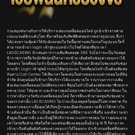
ร่วมสนุกสนานกับการให้บริการเล่นเกมสล็อตออนไลน์ ถูกนำเข้าจากค่าย
เกมแบรนด์ดังระดับโลก ที่มาพร้อมกับสิทธิพิเศษหลากหลายรูปแบบ ที่เรา
ได้แจกความคุ้มค่าให้กับนักลงทุนในวันนี้ทุกท่านสนใจเกมในรูปแบบใดก็
สามารถเข้ามา login เข้าสู่ระบบหน้าเว็บไซต์ได้ทุกที่ทุกเวลา
LAOSCASINO นำเสนอการวางเดิมพันตลอด 365 วันไม่ว่าจะเป็นวันหยุด
ข้าราชการหรือวันนักขัตฤกษ์ก็สามารถเข้ามาสัมผัสกับช่องทางของเราได้
โดยตรง โดยที่คุณไม่จำเป็นต้องเดินทางให้เสียเวลาอีกต่อไปพบเจอกับช่อง
ทางเข้า Login เข้าสู่หน้าระบบได้ทุกรูปแบบ โดยที่คุณไม่จำเป็นต้องติดต่อ
กับทาง Call Center ให้เสียเวลาโดดเด่นในส่วนของระบบฝากถอนไม่มีข้อ
จำกัด ต้นทุนน้อยก็เข้ามาใช้บริการได้แบบสบายใจ รวบรวมการวางเดิม
พันเล่นเกมสล็อตออนไลน์ที่ครบวงจร ที่คุณไม่จำเป็นต้องสมัครสมาชิกหลาก
หลาย User ให้ยุ่งยาก และถ้าหากคุณไม่อยากพลาดกับโอกาสนาทีทอง ใน
การหาเงินรางวัลกับเกมสล็อตออนไลน์ ก็ควรที่จะเข้ามาลงทุนกับช่องทาง
ของเราเท่านั้น LAOSCASINO ไม่ว่าจะเป็นเหตุผลใดคุณก็ไม่ควรพลาด กับ
ช่องทางของเราเมื่อคุณได้เรียนรู้รายละเอียดกับบทความที่เราได้กล่าวไป
ข้างต้นแล้วนั้น ถือว่าเป็นอีกหนึ่งช่องทางที่มีความน่าเชื่อถือ และมีความน่า
ดึงดูดเป็นอย่างยิ่ง และเป็นผู้ให้บริการเหมาะแก่การลงทุน ไม่ว่าคุณจะอายุ
เท่าไหร่หรือทำอาชีพใดก็ตามแต่ขอเพียงแค่คุณนั้นมีอายุ 18 ปี ก็สามารถ
เข้ามาเริ่มต้นสัมผัสกับช่องทางของเราได้โดยตรง นำเข้าเกมสล็อตที่ส่งตรง
จากต่างประเทศ มาไว้ที่นี่ที่เดียวเท่านั้น รูปแบบการให้บริการที่มีพนักงาน